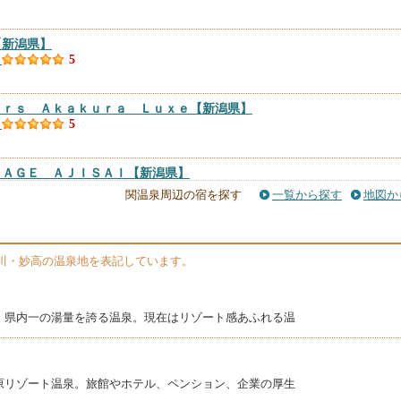
【新潟県】
）
5
ａｒｓ Ａｋａｋｕｒａ Ｌｕｘｅ
【新潟県】
）
5
ＴＡＧＥ ＡＪＩＳＡＩ
【新潟県】
）
5
関温泉周辺の宿を探す
一覧から探す
地図か
ホテル
【新潟県】
件）
4.87
川・妙高の温泉地を表記しています。
かやま
【新潟県】
件）
4.81
、県内一の湯量を誇る温泉。現在はリゾート感あふれる温
見鶏
【新潟県】
）
4.8
原リゾート温泉。旅館やホテル、ペンション、企業の厚生