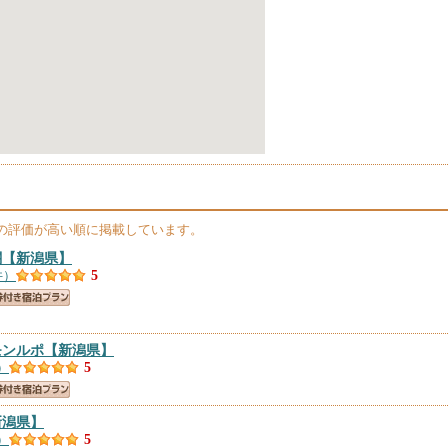
の評価が高い順に掲載しています。
閤
【新潟県】
件）
5
モンルポ
【新潟県】
）
5
新潟県】
）
5