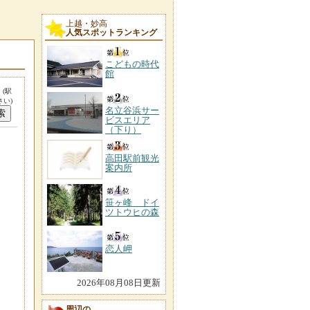
上越・妙高
人気スポットランキング
こどもの時代
館
。
(駅
い)
名立谷浜サー
ビスエリア
（下り）
高田駅前観光
案内所
笹ヶ峰 ドイ
ツトウヒの森
恋人岬
2026年08月08日更新
周辺の