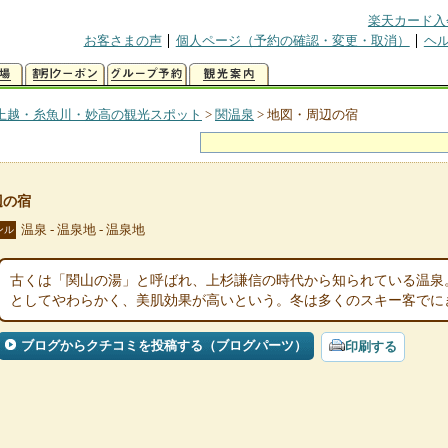
楽天カード入
お客さまの声
個人ページ（予約の確認・変更・取消）
ヘ
上越・糸魚川・妙高の観光スポット
>
関温泉
>
地図・周辺の宿
辺の宿
温泉 - 温泉地 - 温泉地
ンル
古くは「関山の湯」と呼ばれ、上杉謙信の時代から知られている温泉
としてやわらかく、美肌効果が高いという。冬は多くのスキー客でに
ブログからクチコミを投稿する（ブログパーツ）
印刷する