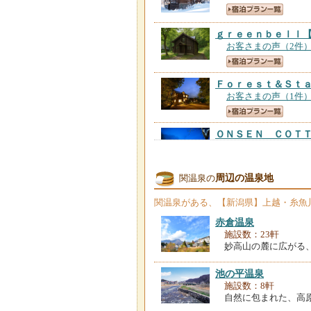
ｇｒｅｅｎｂｅｌｌ
お客さまの声（2件
Ｆｏｒｅｓｔ＆Ｓｔ
お客さまの声（1件
ＯＮＳＥＮ ＣＯＴ
お客さまの声（1件
周辺の温泉地
関温泉の
赤倉温泉 赤倉観光
お客さまの声（652
関温泉
がある、【新潟県】上越・糸魚
赤倉温泉
赤倉温泉 旅館 お
施設数：23軒
お客さまの声（141
妙高山の麓に広がる
池の平温泉
ウッディハウス 風
施設数：8軒
お客さまの声（33件
自然に包まれた、高