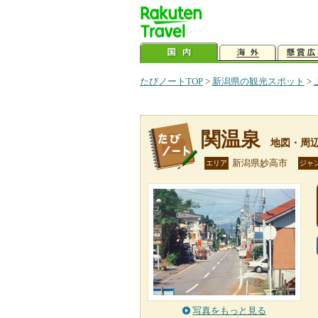
たびノートTOP
>
新潟県の観光スポット
>
関温泉
地図・周
新潟県妙高市
エリア
ジャ
写真をもっと見る