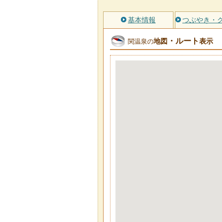
基本情報
つぶやき・
・ルート
地図
表示
関温泉の