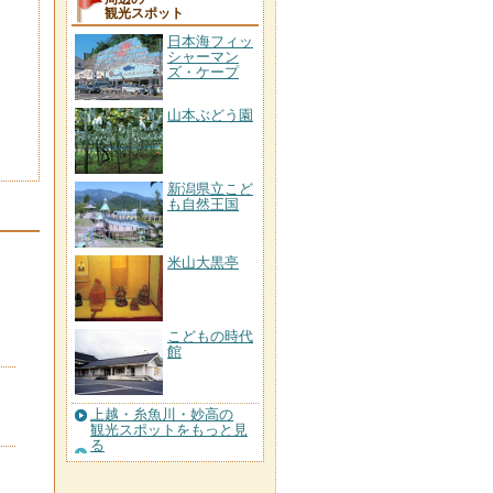
観光スポット
日本海フィッ
シャーマン
ズ・ケープ
山本ぶどう園
新潟県立こど
も自然王国
米山大黒亭
こどもの時代
館
上越・糸魚川・妙高の
観光スポットをもっと見
る