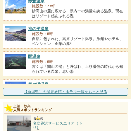
赤倉温泉
施設数：23軒
妙高山の麓に広がる、県内一の湯量を誇る温泉。現在
はリゾート感あふれる温
池の平温泉
施設数：8軒
自然に包まれた、高原リゾート温泉。旅館やホテル、
ペンション、企業の厚生
関温泉
施設数：6軒
古くは「関山の湯」と呼ばれ、上杉謙信の時代から知
られている温泉。赤い湯
鵜の浜温泉
施設数：4軒
【新潟県】の温泉旅館・ホテル一覧をもっと見る
日本海を望む鵜の浜海岸沿いの温泉地。発祥は、昭和
32年に石油のボーリン
上越・妙高
人気スポットランキング
燕温泉
施設数：3軒
岩ツバメの群生地であったことから名付けられた温
名立谷浜サービスエリア（下
泉。古き良き街並みには硫
り）