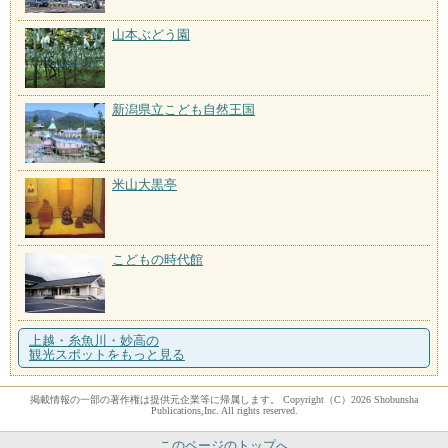
山本ぶどう園
新潟県立こども自然王国
米山大黒亭
こどもの時代館
上越・糸魚川・妙高の
観光スポットをもっと見る
掲載情報の一部の著作権は提供元企業等に帰属します。 Copyright（C）2026 Shobunsha
Publications,Inc. All rights reserved.
このページのトップへ