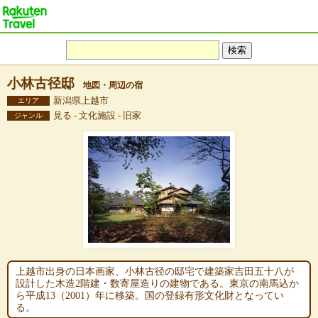
小林古径邸
地図・周辺の宿
新潟県上越市
エリア
見る - 文化施設 - 旧家
ジャンル
上越市出身の日本画家、小林古径の邸宅で建築家吉田五十八が
設計した木造2階建・数寄屋造りの建物である。東京の南馬込か
ら平成13（2001）年に移築。国の登録有形文化財となってい
る。