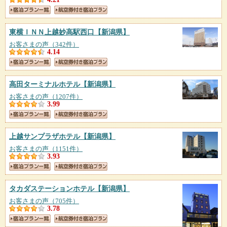
東横ＩＮＮ上越妙高駅西口
【新潟県】
お客さまの声（342件）
4.14
高田ターミナルホテル
【新潟県】
お客さまの声（1207件）
3.99
上越サンプラザホテル
【新潟県】
お客さまの声（1151件）
3.93
タカダステーションホテル
【新潟県】
お客さまの声（705件）
3.78