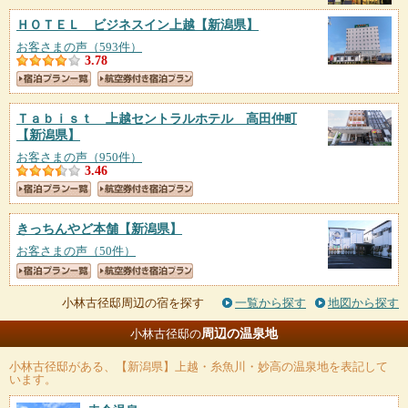
ＨＯＴＥＬ ビジネスイン上越
【新潟県】
お客さまの声（593件）
3.78
Ｔａｂｉｓｔ 上越セントラルホテル 高田仲町
【新潟県】
お客さまの声（950件）
3.46
きっちんやど本舗
【新潟県】
お客さまの声（50件）
小林古径邸周辺の宿を探す
一覧から探す
地図から探す
周辺の温泉地
小林古径邸の
小林古径邸
がある、【新潟県】上越・糸魚川・妙高の温泉地を表記して
います。