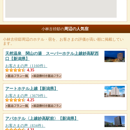
周辺の人気宿
小林古径邸の
小林古径邸
周辺のホテル・宿を、お客さまの評価が高い順に掲載してい
ます。
天然温泉 関山の湯 スーパーホテル上越妙高駅西
口
【新潟県】
お客さまの声（1160件）
4.35
アートホテル上越
【新潟県】
お客さまの声（3679件）
4.25
アパホテル〈上越妙高駅前〉
【新潟県】
お客さまの声（834件）
4.21