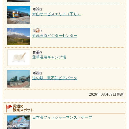
米山サービスエリア（下り）
妙高高原ビジターセンター
蓮華温泉キャンプ場
道の駅 親不知ピアパーク
2026年08月09日更新
周辺の
観光スポット
日本海フィッシャーマンズ・ケープ