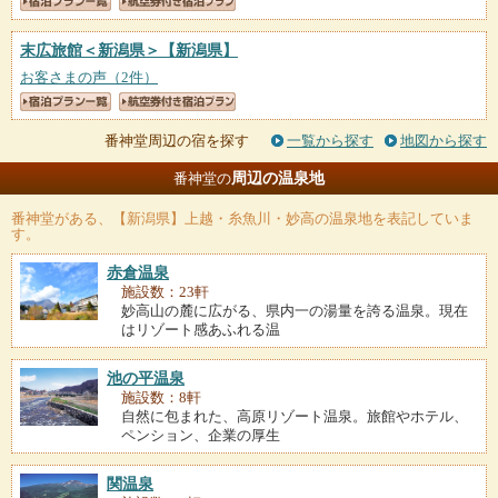
末広旅館＜新潟県＞
【新潟県】
お客さまの声（2件）
番神堂周辺の宿を探す
一覧から探す
地図から探す
周辺の温泉地
番神堂の
番神堂
がある、【新潟県】上越・糸魚川・妙高の温泉地を表記していま
す。
赤倉温泉
施設数：23軒
妙高山の麓に広がる、県内一の湯量を誇る温泉。現在
はリゾート感あふれる温
池の平温泉
施設数：8軒
自然に包まれた、高原リゾート温泉。旅館やホテル、
ペンション、企業の厚生
関温泉