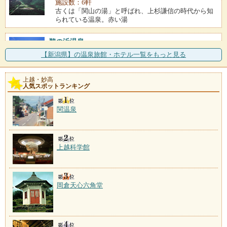
施設数：6軒
古くは「関山の湯」と呼ばれ、上杉謙信の時代から知
られている温泉。赤い湯
鵜の浜温泉
施設数：4軒
【新潟県】の温泉旅館・ホテル一覧をもっと見る
日本海を望む鵜の浜海岸沿いの温泉地。発祥は、昭和
32年に石油のボーリン
上越・妙高
人気スポットランキング
燕温泉
施設数：3軒
岩ツバメの群生地であったことから名付けられた温
関温泉
泉。古き良き街並みには硫
上越科学館
岡倉天心六角堂