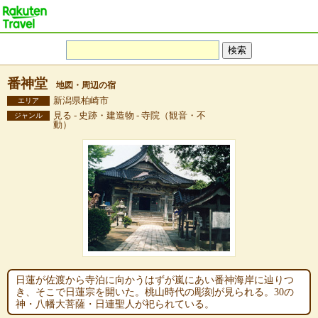
番神堂
地図・周辺の宿
新潟県柏崎市
エリア
見る - 史跡・建造物 - 寺院（観音・不
ジャンル
動）
日蓮が佐渡から寺泊に向かうはずが嵐にあい番神海岸に辿りつ
き、そこで日蓮宗を開いた。桃山時代の彫刻が見られる。30の
神・八幡大菩薩・日連聖人が祀られている。