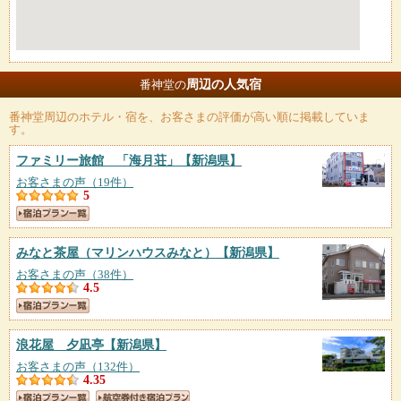
周辺の人気宿
番神堂の
番神堂
周辺のホテル・宿を、お客さまの評価が高い順に掲載していま
す。
ファミリー旅館 「海月荘」
【新潟県】
お客さまの声（19件）
5
みなと茶屋（マリンハウスみなと）
【新潟県】
お客さまの声（38件）
4.5
浪花屋 夕凪亭
【新潟県】
お客さまの声（132件）
4.35