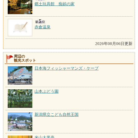
郷土玩具館 痴娯の家
赤倉温泉
2026年08月06日更新
周辺の
観光スポット
日本海フィッシャーマンズ・ケープ
山本ぶどう園
新潟県立こども自然王国
米山大黒亭