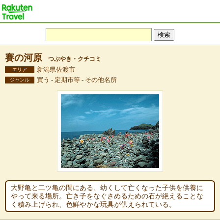
賽の河原
つぶやき・クチコミ
新潟県佐渡市
エリア
買う - 定期市等 - その他名所
ジャンル
大野亀と二ツ亀の間にある、幼くして亡くなった子供を供養に
やって来る場所。亡き子をなぐさめるための石が絶えることな
く積み上げられ、色鮮やかな玩具が供えられている。