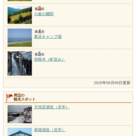
小倉の棚田
素浜キャンプ場
宿根木（町並み）
2026年08月08日更新
周辺の
観光スポット
天領盃酒造（見学）
尾畑酒造（見学）