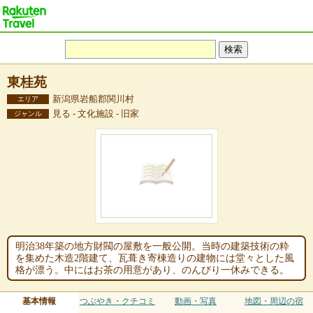
東桂苑
新潟県岩船郡関川村
エリア
見る - 文化施設 - 旧家
ジャンル
明治38年築の地方財閥の屋敷を一般公開。当時の建築技術の粋
を集めた木造2階建て、瓦葺き寄棟造りの建物には堂々とした風
格が漂う。中にはお茶の用意があり、のんびり一休みできる。
基本情報
つぶやき・クチコミ
動画・写真
地図・周辺の宿