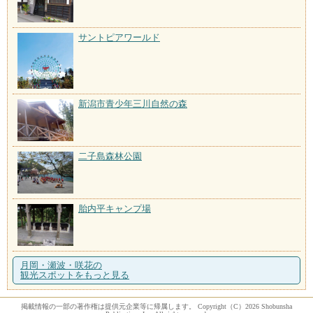
サントピアワールド
新潟市青少年三川自然の森
二子島森林公園
胎内平キャンプ場
月岡・瀬波・咲花の
観光スポットをもっと見る
掲載情報の一部の著作権は提供元企業等に帰属します。 Copyright（C）2026 Shobunsha