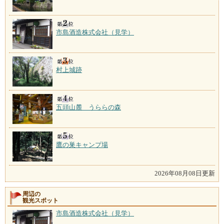
市島酒造株式会社（見学）
村上城跡
五頭山麓 うららの森
鷹の巣キャンプ場
2026年08月08日更新
周辺の
観光スポット
市島酒造株式会社（見学）