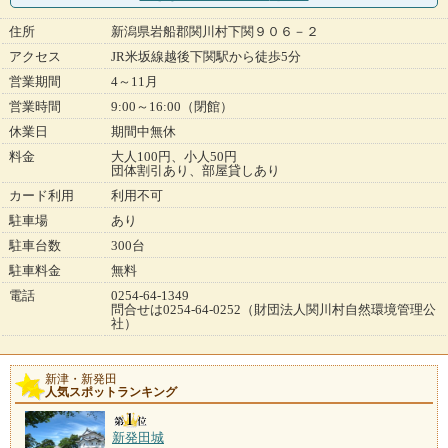
住所
新潟県岩船郡関川村下関９０６－２
アクセス
JR米坂線越後下関駅から徒歩5分
営業期間
4～11月
営業時間
9:00～16:00（閉館）
休業日
期間中無休
料金
大人100円、小人50円
団体割引あり、部屋貸しあり
カード利用
利用不可
駐車場
あり
駐車台数
300台
駐車料金
無料
電話
0254-64-1349
問合せは0254‐64‐0252（財団法人関川村自然環境管理公
社）
新津・新発田
人気スポットランキング
新発田城