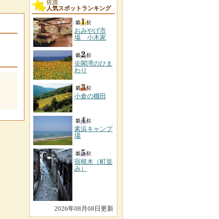
佐渡
人気スポットランキング
おみやげ市
場 小木家
尖閣湾のひま
わり
小倉の棚田
素浜キャンプ
場
宿根木（町並
み）
2026年08月08日更新