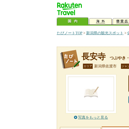
たびノートTOP
>
新潟県の観光スポット
>
長安寺
つぶやき
新潟県佐渡市
エリア
ジャ
写真をもっと見る