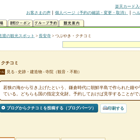
楽天カード入
お客さまの声
個人ページ（予約の確認・変更・取消）
ヘ
佐渡の観光スポット
>
長安寺
>
つぶやき・クチコミ
・クチコミ
見る - 史跡・建造物 - 寺院（観音・不動）
ンル
若狭の海から引き上げたという、鎌倉時代に朝鮮半島で作られた鐘や
ている。どちらも国の指定文化財。予約しておけば見学することがで
ブログからクチコミを投稿する（ブログパーツ）
印刷する