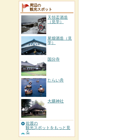
周辺の
観光スポット
天領盃酒造
（見学）
尾畑酒造（見
学）
国分寺
たらい舟
大膳神社
佐渡の
観光スポットをもっと見
る