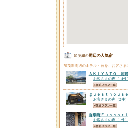
周辺の人気宿
加茂湖の
加茂湖
周辺のホテル・宿を、お客さま
ＡＫＩＹＡＴＯ 河
お客さまの声（14件
ｇｕｅｓｔｈｏｕｓ
お客さまの声（2件
香季庵Ｅｕｐｈｏｒ
お客さまの声（1件