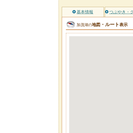
基本情報
つぶやき・
・ルート
地図
表示
加茂湖の