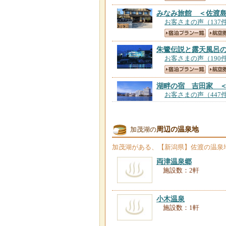
みなみ旅館 ＜佐渡
お客さまの声（137
朱鷺伝説と露天風呂
お客さまの声（190
湖畔の宿 吉田家 
お客さまの声（447
ホテルニュー桂 ＜
周辺の温泉地
加茂湖の
お客さまの声（334
加茂湖
がある、【新潟県】佐渡の温泉
ゲストハウスじんく
両津温泉郷
お客さまの声（28件
施設数：2軒
小木温泉
ホテル 天の川荘 
施設数：1軒
お客さまの声（210