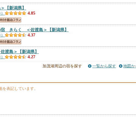
島＞
【新潟県】
件）
4.85
の宿 きらく ＜佐渡島＞
【新潟県】
件）
4.37
＜佐渡島＞
【新潟県】
件）
4.27
加茂湖周辺の宿を探す
一覧から探す
地図か
佐渡島＞
【新潟県】
件）
4.08
地を表記しています。
＜佐渡島＞
【新潟県】
）
3.87
＜佐渡島＞
【新潟県】
件）
3.79