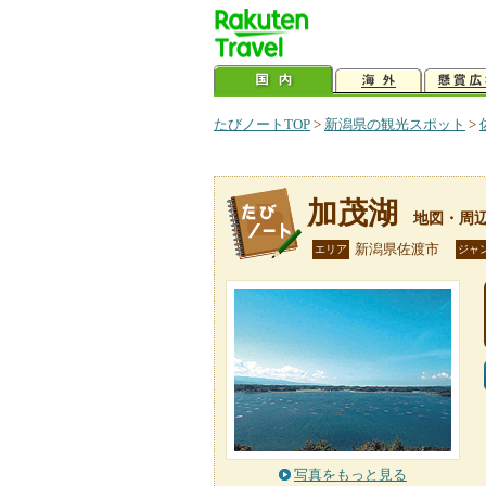
たびノートTOP
>
新潟県の観光スポット
>
加茂湖
地図・周
新潟県佐渡市
エリア
ジャ
写真をもっと見る