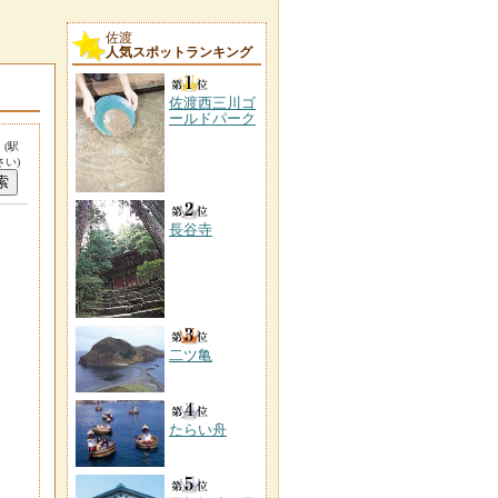
佐渡
人気スポットランキング
佐渡西三川ゴ
ールドパーク
。
(駅
い)
長谷寺
二ツ亀
たらい舟