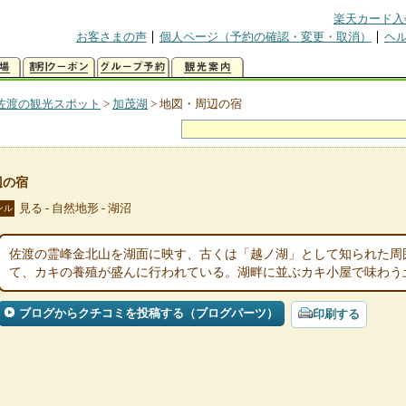
楽天カード入
お客さまの声
個人ページ（予約の確認・変更・取消）
ヘ
佐渡の観光スポット
>
加茂湖
>
地図・周辺の宿
辺の宿
見る - 自然地形 - 湖沼
ンル
佐渡の霊峰金北山を湖面に映す、古くは「越ノ湖」として知られた周囲
て、カキの養殖が盛んに行われている。湖畔に並ぶカキ小屋で味わう
ブログからクチコミを投稿する（ブログパーツ）
印刷する