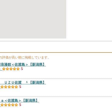
の評価が高い順に掲載しています。
崎浪漫館＜佐渡島＞
【新潟県】
）
5
ｅ ＵＺＵ佐渡 ＾
【新潟県】
）
5
ｉａ＜佐渡島＞
【新潟県】
）
5