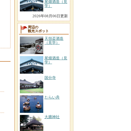
尾畑酒造（見
学）
2026年08月06日更新
周辺の
観光スポット
天領盃酒造
（見学）
尾畑酒造（見
学）
国分寺
たらい舟
大膳神社