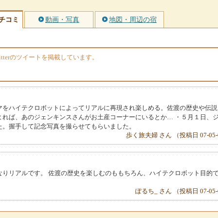
チコミ
動画・写真
地図・周辺の宿
tterのツイートを掲載しています。
マをハイテクロボットによってリアルに再現され楽しめる。佐渡の歴史や伝説
よれば、あのジェンキンスさんがお土産コーナーにいるとか… ・５月１日、
た。握手して記念写真を撮らせてもらいました。
歩く旅夫婦 さん （投稿日 07-05-
なりリアルです。 佐渡の歴史を楽しむのももちろん、ハイテクロボット目的
ぽるち_ さん （投稿日 07-05-