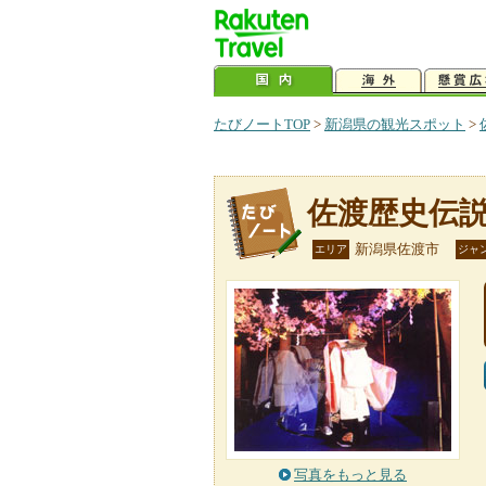
たびノートTOP
>
新潟県の観光スポット
>
佐渡歴史伝
新潟県佐渡市
エリア
ジャ
写真をもっと見る