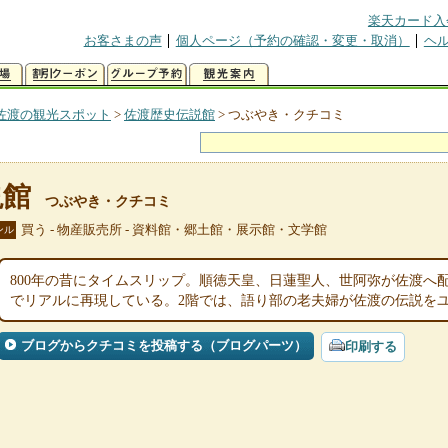
楽天カード入
お客さまの声
個人ページ（予約の確認・変更・取消）
ヘ
佐渡の観光スポット
>
佐渡歴史伝説館
>
つぶやき・クチコミ
説館
つぶやき・クチコミ
買う - 物産販売所 - 資料館・郷土館・展示館・文学館
ンル
800年の昔にタイムスリップ。順徳天皇、日蓮聖人、世阿弥が佐渡へ
でリアルに再現している。2階では、語り部の老夫婦が佐渡の伝説を
ブログからクチコミを投稿する（ブログパーツ）
印刷する