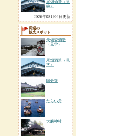
尾畑酒造（見
学）
2026年08月06日更新
周辺の
観光スポット
天領盃酒造
（見学）
尾畑酒造（見
学）
国分寺
たらい舟
大膳神社