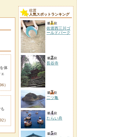
佐渡
人気スポットランキング
佐渡西三川ゴ
ールドパーク
長谷寺
を体
ジェ
06）
二ツ亀
でも
たらい舟
02）