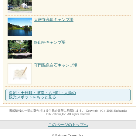
大厳寺高原キャンプ場
銀山平キャンプ場
守門温泉白石キャンプ場
魚沼・十日町・津南・六日町・大湯の
観光スポットをもっと見る
掲載情報の一部の著作権は提供元企業等に帰属します。 Copyright（C）2026 Shobunsha
Publications,Inc. All rights reserved.
このページのトップへ
© Rakuten Group, Inc.