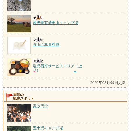
越後妻有清田山キャンプ場
野山の幸資料館
塩沢石打サービスエリア（上
り）
2026年08月09日更新
周辺の
観光スポット
毘沙門堂
五十沢キャンプ場