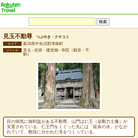
見玉不動尊
つぶやき・クチコミ
新潟県中魚沼郡津南町
エリア
見る - 史跡・建造物 - 寺院（観音・不
ジャンル
動）
目の病気に御利益がある不動尊。山門は仁王（金剛力士像）が
安置されている。仁王門をくぐった先には「延命の水」がなが
れていて、数段に分かれた滝をつくっている。