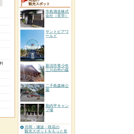
周辺の
観光スポット
市島酒造株式
会社（見学）
サントピアワ
ールド
料
新潟市青少年
三川自然の森
二子島森林公
園
胎内平キャン
プ場
月岡・瀬波・咲花の
観光スポットをもっと見