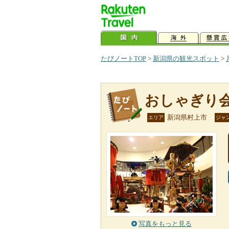
たびノートTOP
>
新潟県の観光スポット
>
おしゃぎり
新潟県村上市
エリア
ジャ
写真をもっと見る