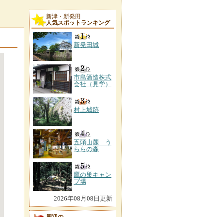
新津・新発田
人気スポットランキング
新発田城
市島酒造株式
会社（見学）
村上城跡
五頭山麓 う
ららの森
鷹の巣キャン
プ場
2026年08月08日更新