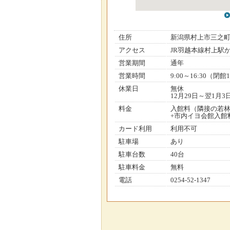
住所
新潟県村上市三之
アクセス
JR羽越本線村上駅
営業期間
通年
営業時間
9:00～16:30（閉館1
休業日
無休
12月29日～翌1月3
料金
入館料（隣接の若林
+市内イヨ会館入館料
カード利用
利用不可
駐車場
あり
駐車台数
40台
駐車料金
無料
電話
0254-52-1347