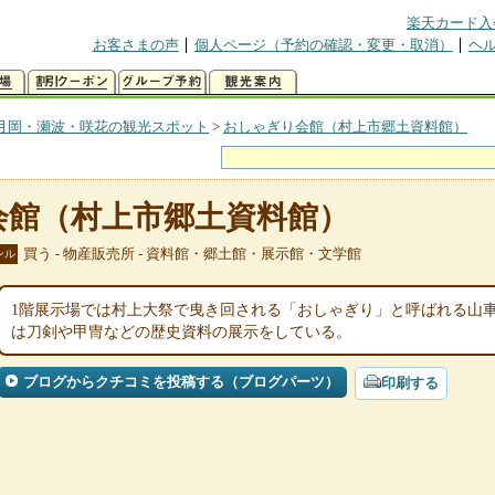
楽天カード入
お客さまの声
個人ページ（予約の確認・変更・取消）
ヘ
月岡・瀬波・咲花の観光スポット
>
おしゃぎり会館（村上市郷土資料館）
会館（村上市郷土資料館）
買う - 物産販売所 - 資料館・郷土館・展示館・文学館
ンル
1階展示場では村上大祭で曳き回される「おしゃぎり」と呼ばれる山
は刀剣や甲冑などの歴史資料の展示をしている。
ブログからクチコミを投稿する（ブログパーツ）
印刷する