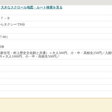
大きなスクロール地図
・ルート検索
を見る
町７－９
からタクシーで8分
7:00）
日休
家住宅・村上歴史文化館と共通）＝大人500円、小・中・高校生250円／入館
＝大人1000円、小・中・高校生500円／