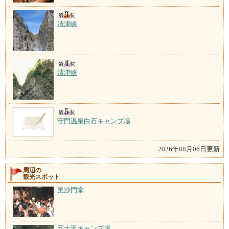
清津峡
清津峡
守門温泉白石キャンプ場
2026年08月06日更新
周辺の
観光スポット
毘沙門堂
五十沢キャンプ場