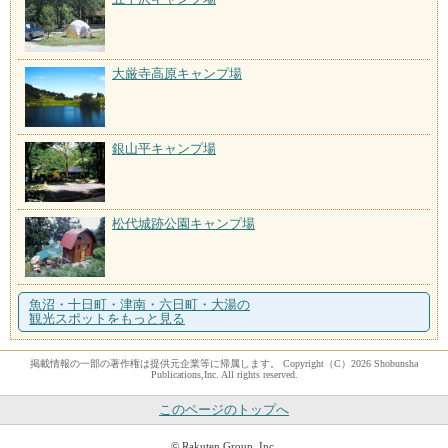
大厳寺高原キャンプ場
銀山平キャンプ場
松代城跡公園キャンプ場
魚沼・十日町・津南・六日町・大湯の
観光スポットをもっと見る
掲載情報の一部の著作権は提供元企業等に帰属します。 Copyright（C）2026 Shobunsha
Publications,Inc. All rights reserved.
このページのトップへ
© Rakuten Group, Inc.