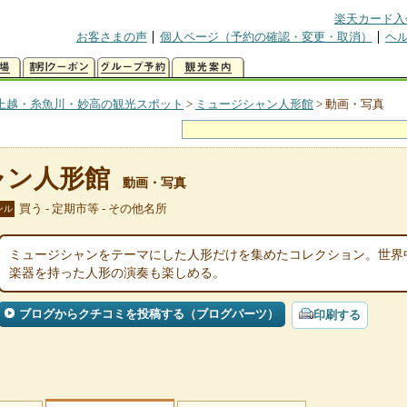
楽天カード入
お客さまの声
個人ページ（予約の確認・変更・取消）
ヘ
上越・糸魚川・妙高の観光スポット
>
ミュージシャン人形館
>
動画・写真
ャン人形館
動画・写真
買う - 定期市等 - その他名所
ンル
ミュージシャンをテーマにした人形だけを集めたコレクション。世界中
楽器を持った人形の演奏も楽しめる。
ブログからクチコミを投稿する（ブログパーツ）
印刷する