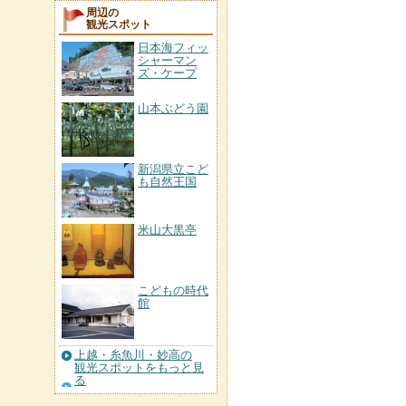
周辺の
観光スポット
日本海フィッ
シャーマン
ズ・ケープ
山本ぶどう園
新潟県立こど
も自然王国
米山大黒亭
こどもの時代
館
上越・糸魚川・妙高の
観光スポットをもっと見
る