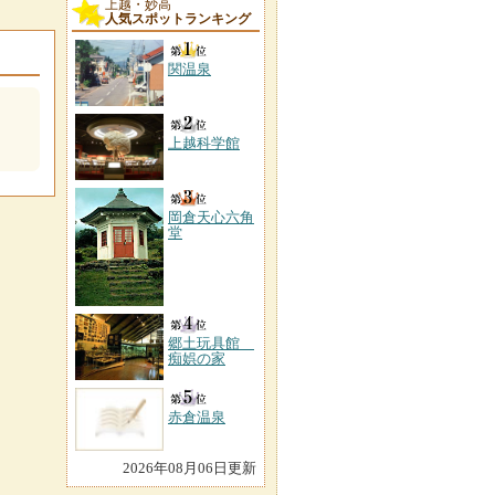
上越・妙高
人気スポットランキング
関温泉
上越科学館
岡倉天心六角
堂
郷土玩具館
痴娯の家
赤倉温泉
2026年08月06日更新