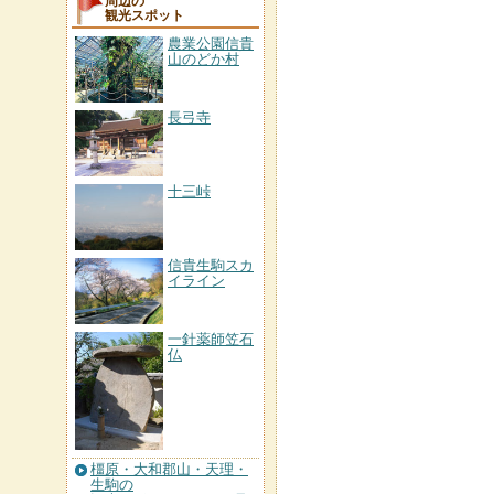
周辺の
観光スポット
農業公園信貴
山のどか村
長弓寺
十三峠
信貴生駒スカ
イライン
一針薬師笠石
仏
橿原・大和郡山・天理・
生駒の