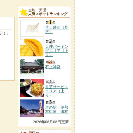
生駒・天理
人気スポットランキング
片上醤油（見
学）
ます。
天理パーキン
グエリア（上
り）
石上神宮
香芝サービス
エリア（上
り）
道の駅 伊勢
本街道 御杖
2026年08月08日更新