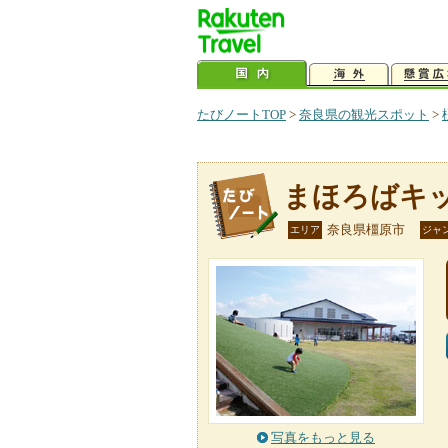
たびノートTOP
>
奈良県の観光スポット
>
まほろばキ
奈良県橿原市
エリア
ジャ
写真をもっと見る