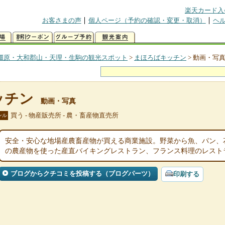
楽天カード入
お客さまの声
個人ページ（予約の確認・変更・取消）
ヘ
橿原・大和郡山・天理・生駒の観光スポット
>
まほろばキッチン
>
動画・写
ッチン
動画・写真
買う - 物産販売所 - 農・畜産物直売所
ンル
安全・安心な地場産農畜産物が買える商業施設。野菜から魚、パン、
の農産物を使った産直バイキングレストラン、フランス料理のレスト
ブログからクチコミを投稿する（ブログパーツ）
印刷する