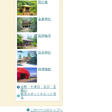
西行庵
金峯神社
如意輪寺
吉水神社
柿博物館
吉野・十津川・天川・五
條の
観光スポットをもっと見
る
このページのトップへ