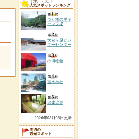
十津川・天川
人気スポットランキング
つり橋の里キ
ャンプ場
大台ヶ原ビジ
ターセンター
柿博物館
吉水神社
湯盛温泉
2026年08月06日更新
周辺の
観光スポット