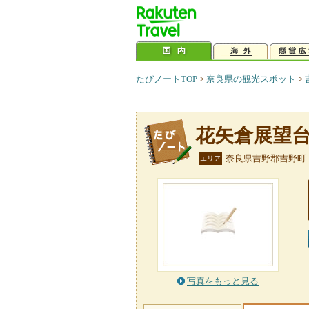
たびノートTOP
>
奈良県の観光スポット
>
花矢倉展望
奈良県吉野郡吉野町
エリア
写真をもっと見る