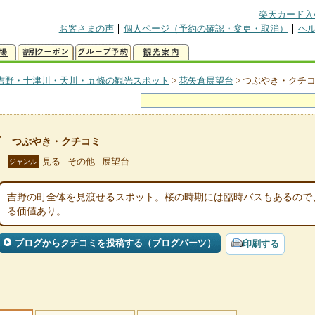
楽天カード入
お客さまの声
個人ページ（予約の確認・変更・取消）
ヘ
吉野・十津川・天川・五條の観光スポット
>
花矢倉展望台
>
つぶやき・クチ
台
つぶやき・クチコミ
見る - その他 - 展望台
ジャンル
吉野の町全体を見渡せるスポット。桜の時期には臨時バスもあるので
る価値あり。
ブログからクチコミを投稿する（ブログパーツ）
印刷する