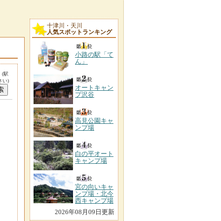
十津川・天川
人気スポットランキング
小路の駅「て
ん」
。
(駅
い)
オートキャン
プ沢谷
高見公園キャ
ンプ場
白の平オート
キャンプ場
宮の向いキャ
ンプ場・北今
西キャンプ場
2026年08月09日更新