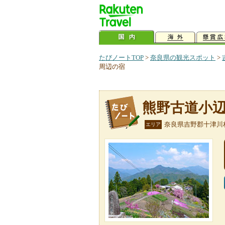
たびノートTOP
>
奈良県の観光スポット
>
周辺の宿
熊野古道小
奈良県吉野郡十津川
エリア