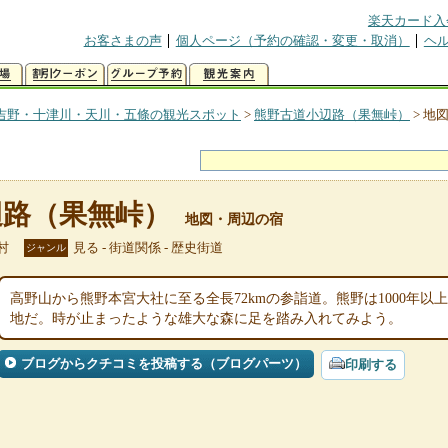
楽天カード入
お客さまの声
個人ページ（予約の確認・変更・取消）
ヘ
吉野・十津川・天川・五條の観光スポット
>
熊野古道小辺路（果無峠）
>
地
辺路（果無峠）
地図・周辺の宿
村
見る - 街道関係 - 歴史街道
ジャンル
高野山から熊野本宮大社に至る全長72kmの参詣道。熊野は1000年
地だ。時が止まったような雄大な森に足を踏み入れてみよう。
ブログからクチコミを投稿する（ブログパーツ）
印刷する