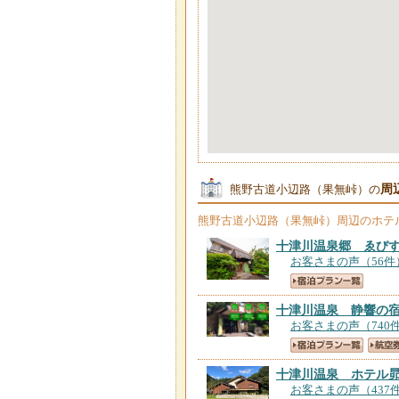
周
熊野古道小辺路（果無峠）の
熊野古道小辺路（果無峠）
周辺のホテ
十津川温泉郷 ゑび
お客さまの声（56件
十津川温泉 静響の
お客さまの声（740
十津川温泉 ホテル
お客さまの声（437