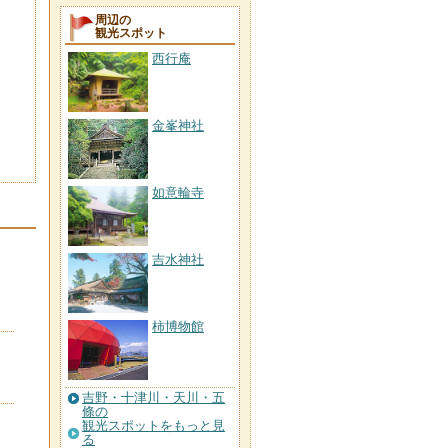
周辺の
観光スポット
西行庵
金峯神社
如意輪寺
吉水神社
柿博物館
吉野・十津川・天川・五
條の
観光スポットをもっと見
る