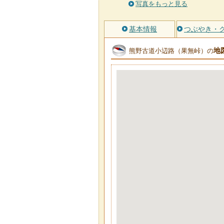
写真をもっと見る
基本情報
つぶやき・
地
熊野古道小辺路（果無峠）の