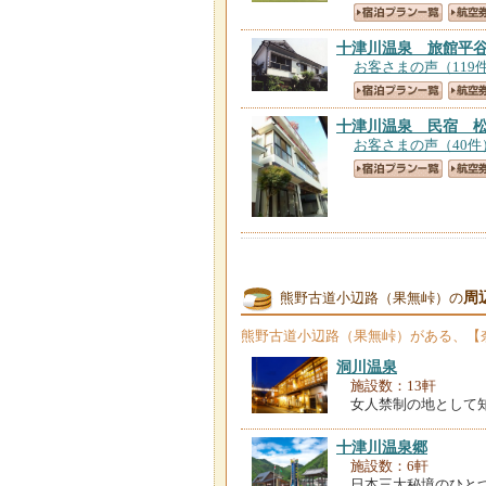
十津川温泉 旅館平
お客さまの声（119
十津川温泉 民宿 
お客さまの声（40件
周
熊野古道小辺路（果無峠）の
熊野古道小辺路（果無峠）
がある、【
洞川温泉
施設数：13軒
女人禁制の地として
十津川温泉郷
施設数：6軒
日本三大秘境のひと