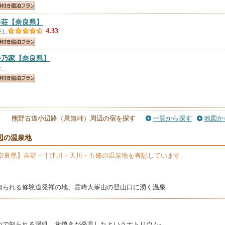
谷荘
【奈良県】
件）
4.33
松乃家
【奈良県】
）
熊野古道小辺路（果無峠）周辺の宿を探す
一覧から探す
地図か
辺の温泉地
奈良県】吉野・十津川・天川・五條の温泉地を表記しています。
知られる修験道発祥の地、霊峰大峯山の登山口に湧く温泉
つで知られる湯処。炭焼きが発見したというナトリウム‐