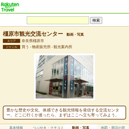
橿原市観光交流センター
動画・写真
奈良県橿原市
エリア
買う - 物産販売所 - 観光案内所
ジャンル
豊かな歴史や文化、体感できる観光情報を発信する交流センタ
ー。どこに行くか迷ったら、まずはここへ立ち寄ってみよう。
基本情報
つぶやき・クチコミ
動画・写真
地図・周辺の宿