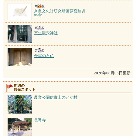
奈良文化財研究所藤原宮跡資
料室
室生龍穴神社
金屋の石仏
2026年08月06日更新
周辺の
観光スポット
農業公園信貴山のどか村
長弓寺