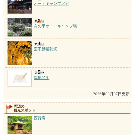
オートキャンプ沢谷
白の平オートキャンプ場
面不動鍾乳洞
津風呂湖
2026年08月07日更新
周辺の
観光スポット
西行庵