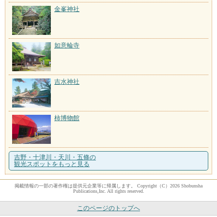
金峯神社
如意輪寺
吉水神社
柿博物館
吉野・十津川・天川・五條の
観光スポットをもっと見る
掲載情報の一部の著作権は提供元企業等に帰属します。 Copyright（C）2026 Shobunsha
Publications,Inc. All rights reserved.
このページのトップへ