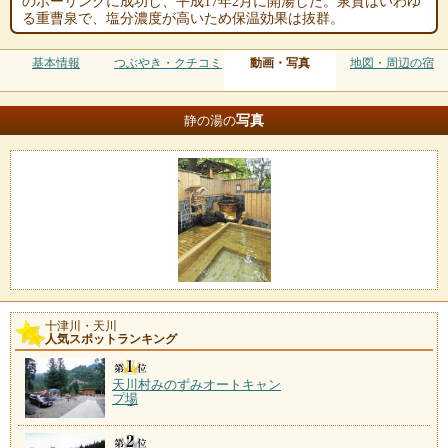
のボーリングに成功し、平成17年2月に開湯した。泉質はいわゆ
る重曹泉で、塩分濃度が高いため保温効果は抜群。
基本情報
つぶやき・クチコミ
動画・写真
地図・周辺の宿
写真
静の湯の
十津川・天川
人気スポットランキング
天川村みのずみオートキャン
プ場