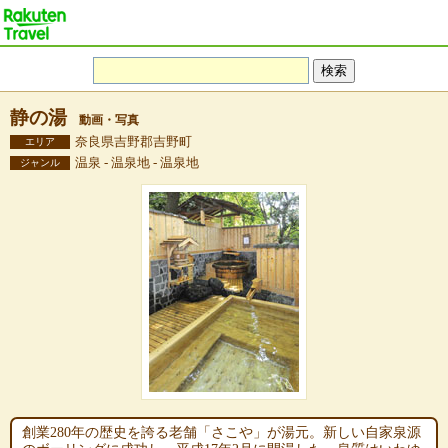
静の湯
動画・写真
奈良県吉野郡吉野町
エリア
温泉 - 温泉地 - 温泉地
ジャンル
創業280年の歴史を誇る老舗「さこや」が湯元。新しい自家泉源