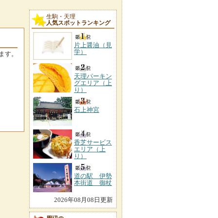
生駒・天理
人気スポットランキング
片上醤油（見
学）
ます。
天理パーキン
グエリア（上
り）
石上神宮
香芝サービス
エリア（上
り）
道の駅 伊勢
本街道 御杖
2026年08月08日更新