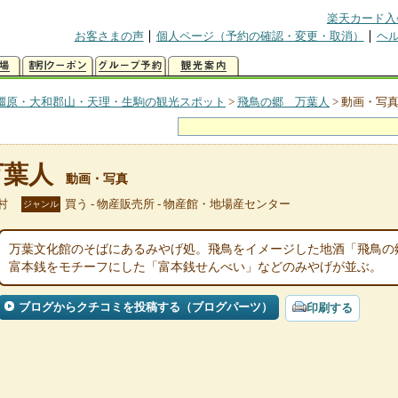
楽天カード入
お客さまの声
個人ページ（予約の確認・変更・取消）
ヘ
橿原・大和郡山・天理・生駒の観光スポット
>
飛鳥の郷 万葉人
>
動画・写
万葉人
動画・写真
村
買う - 物産販売所 - 物産館・地場産センター
ジャンル
万葉文化館のそばにあるみやげ処。飛鳥をイメージした地酒「飛鳥の
富本銭をモチーフにした「富本銭せんべい」などのみやげが並ぶ。
ブログからクチコミを投稿する（ブログパーツ）
印刷する