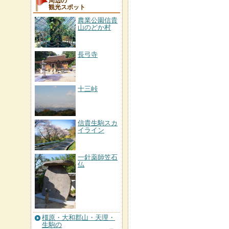
周辺の
観光スポット
農業公園信貴
山のどか村
長弓寺
十三峠
信貴生駒スカ
イライン
一針薬師笠石
仏
橿原・大和郡山・天理・
生駒の