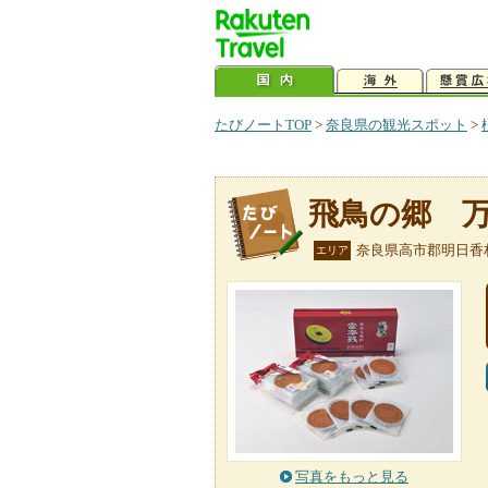
たびノートTOP
>
奈良県の観光スポット
>
飛鳥の郷 
奈良県高市郡明日香
エリア
写真をもっと見る