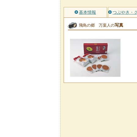
基本情報
つぶやき・
写真
飛鳥の郷 万葉人の