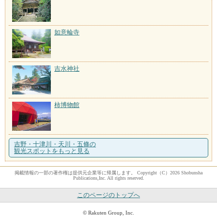
如意輪寺
吉水神社
柿博物館
吉野・十津川・天川・五條の
観光スポットをもっと見る
掲載情報の一部の著作権は提供元企業等に帰属します。 Copyright（C）2026 Shobunsha
Publications,Inc. All rights reserved.
このページのトップへ
© Rakuten Group, Inc.