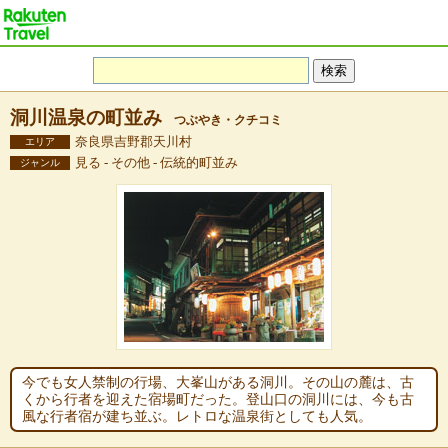
洞川温泉の町並み
つぶやき・クチコミ
奈良県吉野郡天川村
エリア
見る - その他 - 伝統的町並み
ジャンル
今でも女人禁制の行場、大峯山がある洞川。その山の麓は、古
くから行者を迎えた宿場町だった。登山口の洞川には、今も古
風な行者宿が建ち並ぶ。レトロな温泉街としても人気。