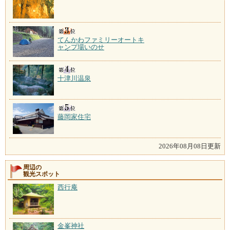
てんかわファミリーオートキ
ャンプ場いのせ
十津川温泉
藤岡家住宅
2026年08月08日更新
周辺の
観光スポット
西行庵
金峯神社