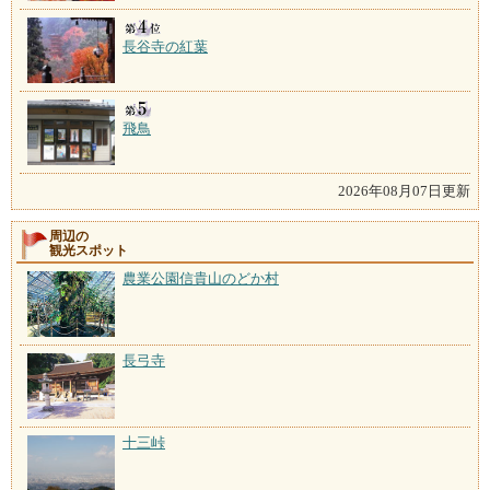
長谷寺の紅葉
飛鳥
2026年08月07日更新
周辺の
観光スポット
農業公園信貴山のどか村
長弓寺
十三峠