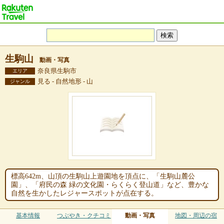
生駒山
動画・写真
奈良県生駒市
エリア
見る - 自然地形 - 山
ジャンル
標高642m、山頂の生駒山上遊園地を頂点に、「生駒山麓公
園」、「府民の森 緑の文化園・らくらく登山道」など、豊かな
自然を生かしたレジャースポットが点在する。
基本情報
つぶやき・クチコミ
動画・写真
地図・周辺の宿