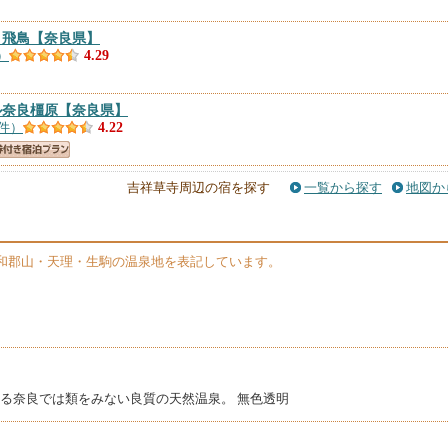
 飛鳥
【奈良県】
）
4.29
ル奈良橿原
【奈良県】
2件）
4.22
奈良県】
吉祥草寺周辺の宿を探す
一覧から探す
地図か
件）
4.1
和郡山・天理・生駒の温泉地を表記しています。
）
1
良県】
）
する奈良では類をみない良質の天然温泉。 無色透明