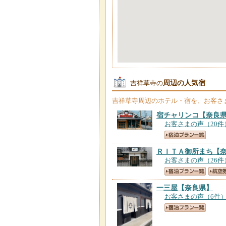
周辺の人気宿
吉祥草寺の
吉祥草寺
周辺のホテル・宿を、お客さ
宿チャリンコ
【奈良
お客さまの声（20件
ＲＩＴＡ御所まち
【
お客さまの声（26件
一三屋
【奈良県】
お客さまの声（6件