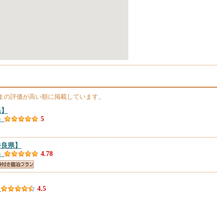
まの評価が高い順に掲載しています。
県】
）
5
奈良県】
）
4.78
）
4.5