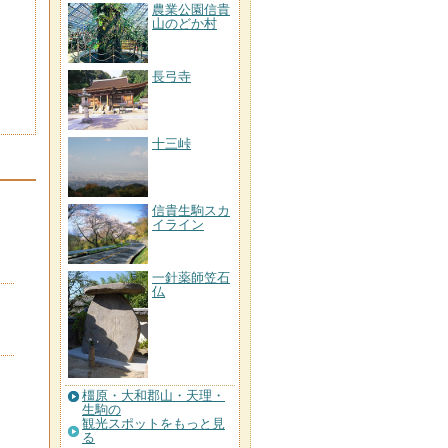
農業公園信貴
山のどか村
長弓寺
十三峠
信貴生駒スカ
イライン
一針薬師笠石
仏
橿原・大和郡山・天理・
生駒の
観光スポットをもっと見
る