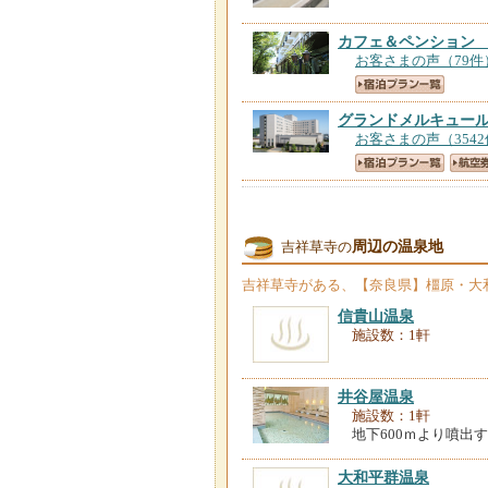
カフェ＆ペンション
お客さまの声（79件
グランドメルキュー
お客さまの声（354
橿原オークホテル
【
お客さまの声（700
周辺の温泉地
吉祥草寺の
吉祥草寺
がある、【奈良県】橿原・大
嘉雲亭
【奈良県】
信貴山温泉
お客さまの声（3件
施設数：1軒
ＨＡＮＡＲＥ屋
【奈
お客さまの声（2件
井谷屋温泉
施設数：1軒
地下600ｍより噴出
大和平群温泉