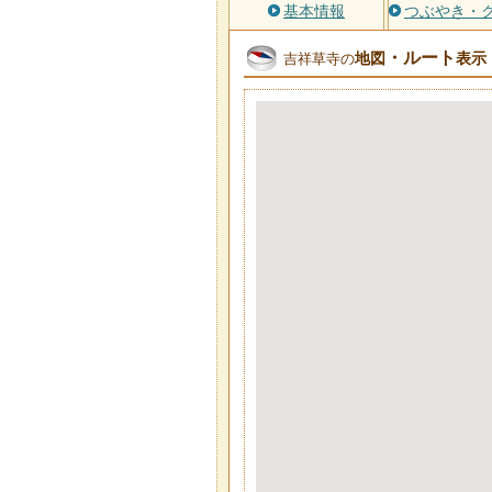
基本情報
つぶやき・
・ルート
地図
表示
吉祥草寺の