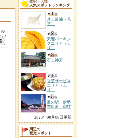
生駒・天理
人気スポットランキング
片上醤油（見
学）
。
(駅
い)
天理パーキン
グエリア（上
り）
石上神宮
香芝サービス
エリア（上
り）
道の駅 伊勢
本街道 御杖
2026年08月08日更新
周辺の
観光スポット