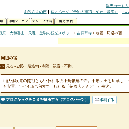
楽天カード入
お客さまの声
個人ページ（予約の確認・変更・取消）
ヘ
橿原・大和郡山・天理・生駒の観光スポット
>
吉祥草寺
>
地図・周辺の宿
・周辺の宿
見る - 史跡・建造物 - 寺院（観音・不動）
ンル
山伏修験道の開祖ともいわれる役小角創建の寺。不動明王を所蔵し、
も安置。1月14日に境内で行われる「茅原大とんど」が有名。
ブログからクチコミを投稿する（ブログパーツ）
印刷する