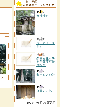
生駒・天理
人気スポットランキング
大神神社
片上醤油（見
学）
奈良文化財研
究所藤原宮跡
資料室
室生龍穴神社
02）
金屋の石仏
2026年08月06日更新