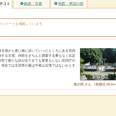
チコミ
動画・写真
地図・周辺の宿
erのツイートを掲載しています。
塚古墳から更に南に歩いていったところにある宮内
称する古墳。内部をきちんと調査する事もなく比定
研究で新たな説が出てきても変更もしない宮内庁の
。現在では文武帝の墓は中尾山古墳ではないかとす
島の民 さん （投稿日 08-04-