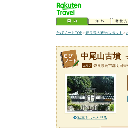
たびノートTOP
>
奈良県の観光スポット
>
中尾山古墳
奈良県高市郡明日香
エリア
写真をもっと見る