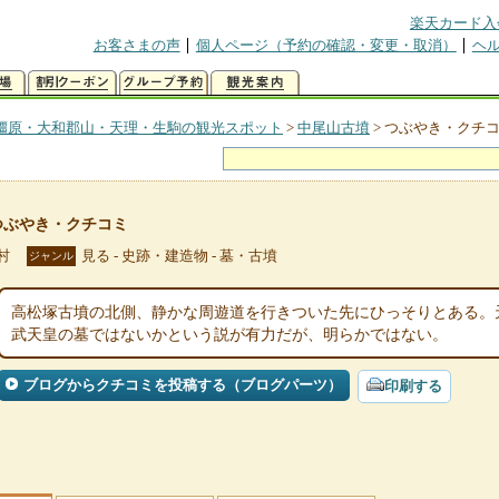
楽天カード入
お客さまの声
個人ページ（予約の確認・変更・取消）
ヘ
橿原・大和郡山・天理・生駒の観光スポット
>
中尾山古墳
>
つぶやき・クチ
つぶやき・クチコミ
村
見る - 史跡・建造物 - 墓・古墳
ジャンル
高松塚古墳の北側、静かな周遊道を行きついた先にひっそりとある。
武天皇の墓ではないかという説が有力だが、明らかではない。
ブログからクチコミを投稿する（ブログパーツ）
印刷する