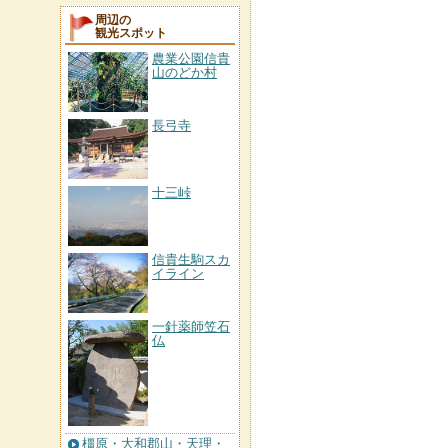
周辺の
観光スポット
農業公園信貴
山のどか村
長弓寺
十三峠
信貴生駒スカ
イライン
一針薬師笠石
仏
橿原・大和郡山・天理・