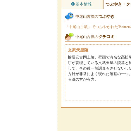
基本情報
つぶやき・ク
つぶやき
中尾山古墳の
「中尾山古墳」でつぶやかれたTwitt
クチコミ
中尾山古墳の
文武天皇陵
檜隈安古岡上陵。壁画で有名な高松
庁が管理している文武天皇の陵墓と
して、その後一切調査もさせないし
方針が非常によく現れた陵墓の一つ
る説の方が有力。