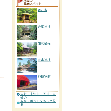
周辺の
観光スポット
西行庵
金峯神社
如意輪寺
吉水神社
柿博物館
吉野・十津川・天川・五
條の
観光スポットをもっと見
る