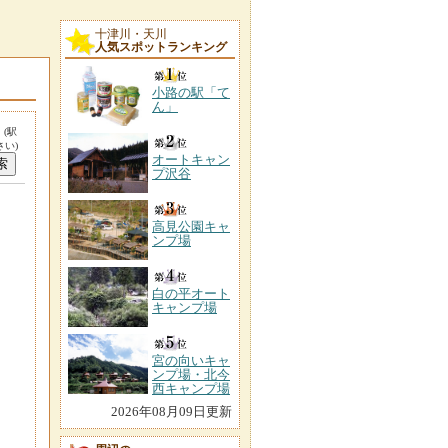
十津川・天川
人気スポットランキング
小路の駅「て
ん」
。
(駅
い)
オートキャン
プ沢谷
高見公園キャ
ンプ場
白の平オート
キャンプ場
宮の向いキャ
ンプ場・北今
西キャンプ場
2026年08月09日更新