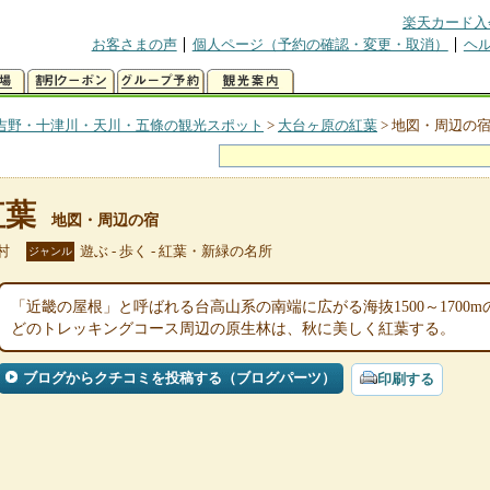
楽天カード入
お客さまの声
個人ページ（予約の確認・変更・取消）
ヘ
吉野・十津川・天川・五條の観光スポット
>
大台ヶ原の紅葉
>
地図・周辺の
紅葉
地図・周辺の宿
村
遊ぶ - 歩く - 紅葉・新緑の名所
ジャンル
「近畿の屋根」と呼ばれる台高山系の南端に広がる海抜1500～1700
どのトレッキングコース周辺の原生林は、秋に美しく紅葉する。
ブログからクチコミを投稿する（ブログパーツ）
印刷する