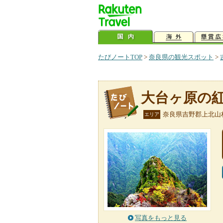
たびノートTOP
>
奈良県の観光スポット
>
大台ヶ原の
奈良県吉野郡上北山
エリア
写真をもっと見る