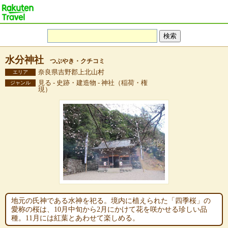
水分神社
つぶやき・クチコミ
奈良県吉野郡上北山村
エリア
見る - 史跡・建造物 - 神社（稲荷・権
ジャンル
現）
地元の氏神である水神を祀る。境内に植えられた「四季桜」の
愛称の桜は、10月中旬から2月にかけて花を咲かせる珍しい品
種。11月には紅葉とあわせて楽しめる。