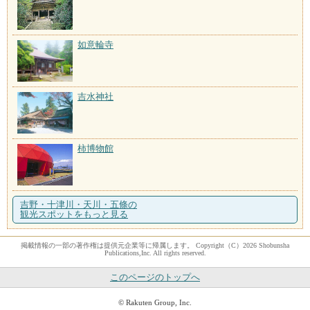
如意輪寺
吉水神社
柿博物館
吉野・十津川・天川・五條の
観光スポットをもっと見る
掲載情報の一部の著作権は提供元企業等に帰属します。 Copyright（C）2026 Shobunsha
Publications,Inc. All rights reserved.
このページのトップへ
© Rakuten Group, Inc.