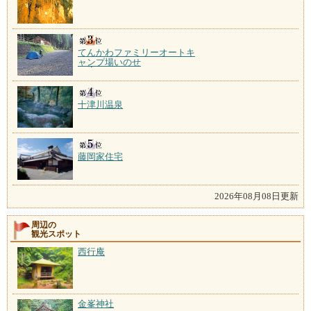
てんかわファミリーオートキ
ャンプ場いのせ
十津川温泉
藤岡家住宅
2026年08月08日更新
周辺の
観光スポット
西行庵
金峯神社