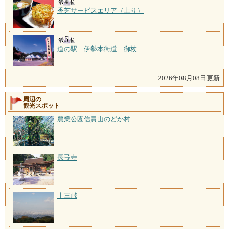
香芝サービスエリア（上り）
道の駅 伊勢本街道 御杖
2026年08月08日更新
周辺の
観光スポット
農業公園信貴山のどか村
長弓寺
十三峠