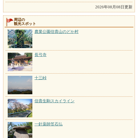
2026年08月08日更新
周辺の
観光スポット
農業公園信貴山のどか村
長弓寺
十三峠
信貴生駒スカイライン
一針薬師笠石仏