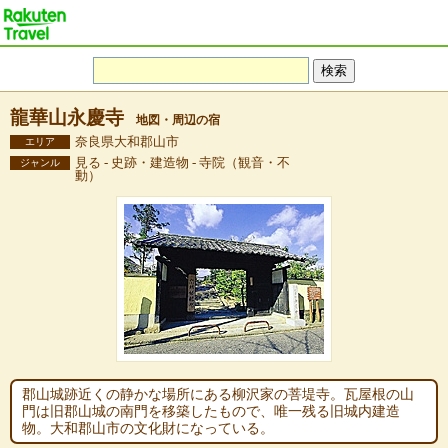
龍華山永慶寺
地図・周辺の宿
奈良県大和郡山市
エリア
見る - 史跡・建造物 - 寺院（観音・不
ジャンル
動）
郡山城跡近くの静かな場所にある柳沢家の菩堤寺。瓦屋根の山
門は旧郡山城の南門を移築したもので、唯一残る旧城内建造
物。大和郡山市の文化財になっている。