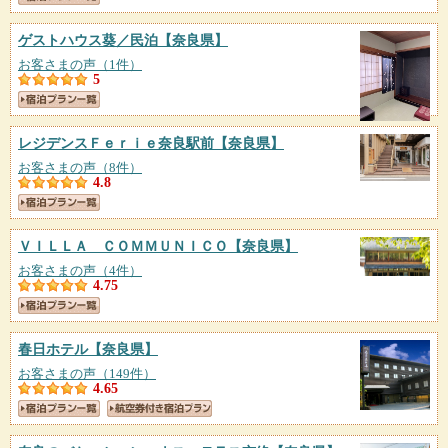
ゲストハウス葵／民泊
【奈良県】
お客さまの声（1件）
5
レジデンスＦｅｒｉｅ奈良駅前
【奈良県】
お客さまの声（8件）
4.8
ＶＩＬＬＡ ＣＯＭＭＵＮＩＣＯ
【奈良県】
お客さまの声（4件）
4.75
春日ホテル
【奈良県】
お客さまの声（149件）
4.65