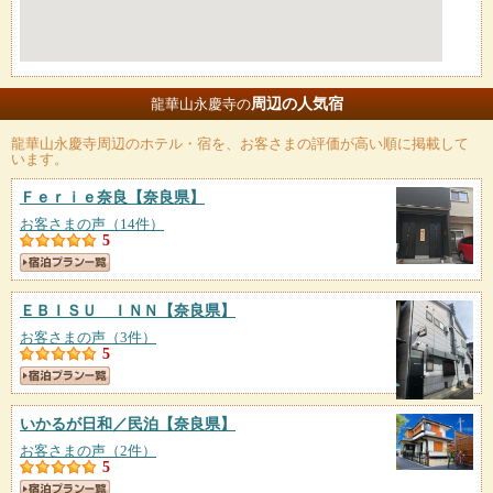
周辺の人気宿
龍華山永慶寺の
龍華山永慶寺
周辺のホテル・宿を、お客さまの評価が高い順に掲載して
います。
Ｆｅｒｉｅ奈良
【奈良県】
お客さまの声（14件）
5
ＥＢＩＳＵ ＩＮＮ
【奈良県】
お客さまの声（3件）
5
いかるが日和／民泊
【奈良県】
お客さまの声（2件）
5