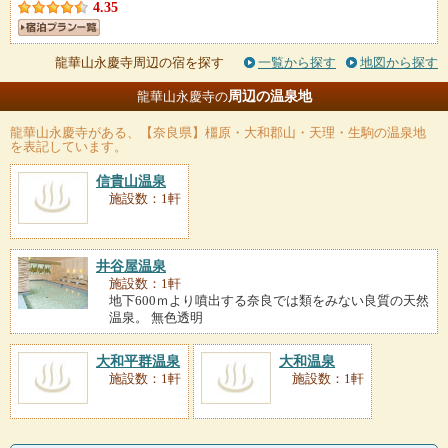
4.35
龍華山永慶寺周辺の宿を探す
一覧から探す
地図から探す
周辺の温泉地
龍華山永慶寺の
龍華山永慶寺
がある、【奈良県】橿原・大和郡山・天理・生駒の温泉地
を表記しています。
信貴山温泉
施設数：1軒
井谷屋温泉
施設数：1軒
地下600ｍより噴出する奈良では類をみない良質の天然
温泉。 無色透明
大和平群温泉
大和温泉
施設数：1軒
施設数：1軒