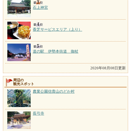
石上神宮
香芝サービスエリア（上り）
道の駅 伊勢本街道 御杖
2026年08月08日更新
周辺の
観光スポット
農業公園信貴山のどか村
長弓寺