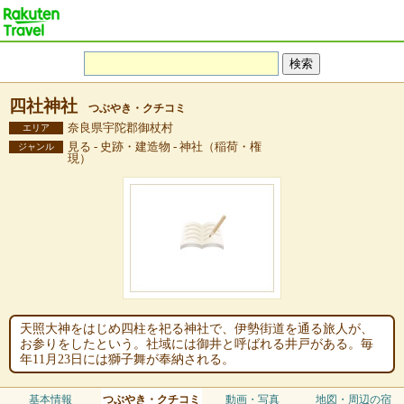
四社神社
つぶやき・クチコミ
奈良県宇陀郡御杖村
エリア
見る - 史跡・建造物 - 神社（稲荷・権
ジャンル
現）
天照大神をはじめ四柱を祀る神社で、伊勢街道を通る旅人が、
お参りをしたという。社域には御井と呼ばれる井戸がある。毎
年11月23日には獅子舞が奉納される。
基本情報
つぶやき・クチコミ
動画・写真
地図・周辺の宿