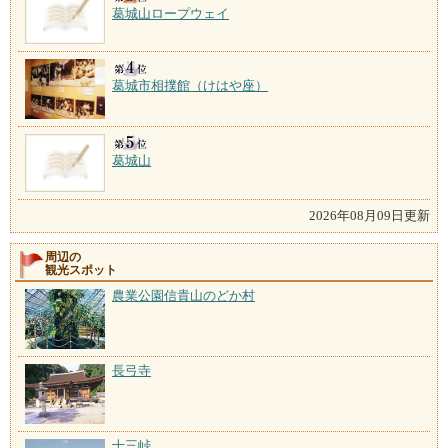
葛城山ロープウェイ
葛城市相撲館（けはや座）
葛城山
2026年08月09日更新
周辺の
観光スポット
農業公園信貴山のどか村
長弓寺
十三峠