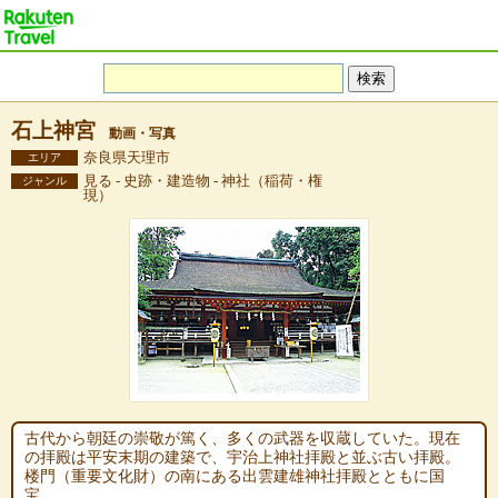
石上神宮
動画・写真
奈良県天理市
エリア
見る - 史跡・建造物 - 神社（稲荷・権
ジャンル
現）
古代から朝廷の崇敬が篤く、多くの武器を収蔵していた。現在
の拝殿は平安末期の建築で、宇治上神社拝殿と並ぶ古い拝殿。
楼門（重要文化財）の南にある出雲建雄神社拝殿とともに国
宝。