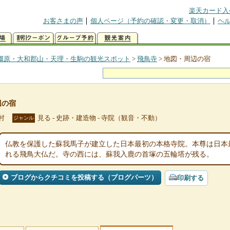
楽天カード入
お客さまの声
個人ページ（予約の確認・変更・取消）
ヘ
橿原・大和郡山・天理・生駒の観光スポット
>
飛鳥寺
>
地図・周辺の宿
辺の宿
村
見る - 史跡・建造物 - 寺院（観音・不動）
ジャンル
仏教を保護した蘇我馬子が建立した日本最初の本格寺院。本尊は日本
れる飛鳥大仏だ。寺の西には、蘇我入鹿の首塚の五輪塔が残る。
ブログからクチコミを投稿する（ブログパーツ）
印刷する