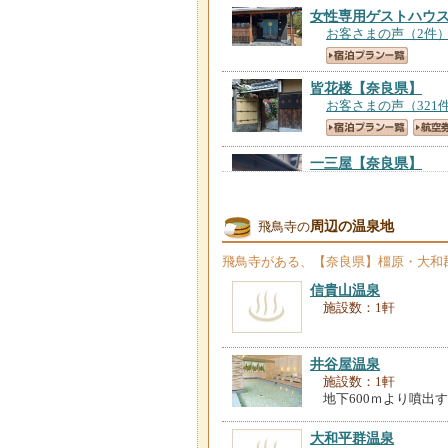
女性専用ゲストハウ
お客さまの声（2件
皆花楼
【奈良県】
お客さまの声（321
一三屋
【奈良県】
お客さまの声（6件
周辺の温泉地
飛鳥寺の
飛鳥寺
がある、【奈良県】橿原・大和
大和八木ゲストハウ
信貴山温泉
お客さまの声（73件
施設数：1軒
ＣＡＮＤＥＯ ＨＯ
井谷屋温泉
お客さまの声（179
施設数：1軒
地下600ｍより噴出
多武峰観光ホテル
【
大和平群温泉
お客さまの声（126