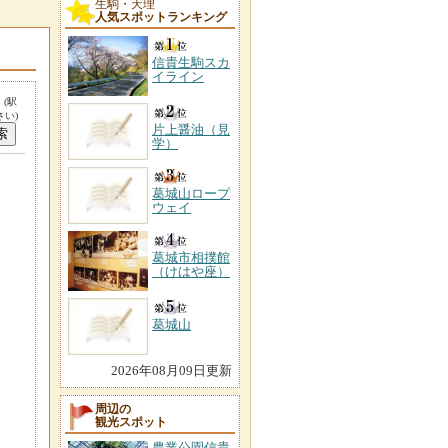
生駒・天理
人気スポットランキング
信貴生駒スカ
イライン
。
(駅
い)
片上醤油（見
学）
葛城山ロープ
ウェイ
葛城市相撲館
（けはや座）
葛城山
2026年08月09日更新
周辺の
観光スポット
農業公園信貴