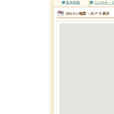
基本情報
つぶやき・
・ルート
地図
表示
飛鳥寺の