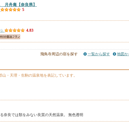
ス 月舟庵
【奈良県】
）
5
件）
4.83
）
4.5
飛鳥寺周辺の宿を探す
一覧から探す
地図か
郡山・天理・生駒の温泉地を表記しています。
ス 笑顔
【奈良県】
）
4.47
ＴＥＬＳ（カンデオホテルズ）奈良橿原
【奈良県】
5件）
4.46
する奈良では類をみない良質の天然温泉。 無色透明
奈良県】
件）
4.44