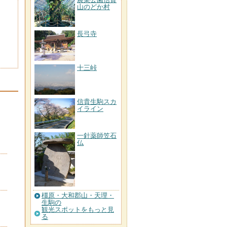
山のどか村
長弓寺
十三峠
信貴生駒スカ
イライン
一針薬師笠石
仏
橿原・大和郡山・天理・
生駒の
観光スポットをもっと見
る