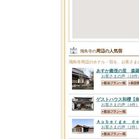
周辺の人気宿
飛鳥寺の
飛鳥寺
周辺のホテル・宿を、お客さま
あすか癒俚の里 森
お客さまの声（18件
ゲストハウス和櫻
【
お客さまの声（4件
Ａｕｂｅｒｇｅ ｄ
お客さまの声（2件