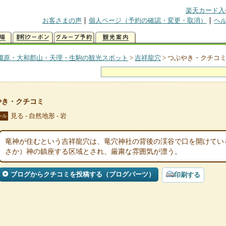
楽天カード入
お客さまの声
個人ページ（予約の確認・変更・取消）
ヘ
橿原・大和郡山・天理・生駒の観光スポット
>
吉祥龍穴
>
つぶやき・クチコ
やき・クチコミ
見る - 自然地形 - 岩
ンル
竜神が住むという吉祥龍穴は、竜穴神社の背後の渓谷で口を開けてい
さか）神の鎮座する区域とされ、厳粛な雰囲気が漂う。
ブログからクチコミを投稿する（ブログパーツ）
印刷する