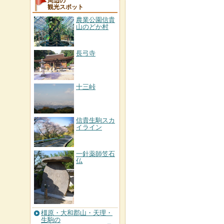
周辺の
観光スポット
農業公園信貴
山のどか村
長弓寺
十三峠
信貴生駒スカ
イライン
一針薬師笠石
仏
橿原・大和郡山・天理・
生駒の