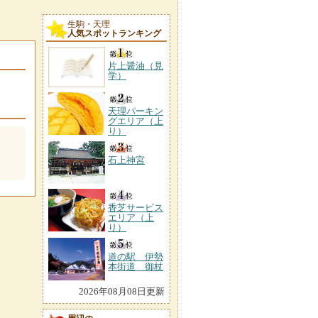
生駒・天理
人気スポットランキング
片上醤油（見
学）
天理パーキン
グエリア（上
り）
石上神宮
香芝サービス
エリア（上
り）
道の駅 伊勢
本街道 御杖
2026年08月08日更新