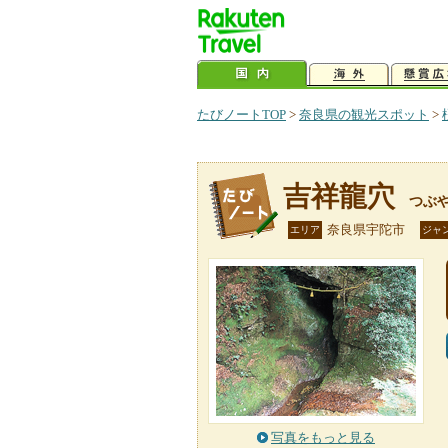
たびノートTOP
>
奈良県の観光スポット
>
吉祥龍穴
つぶ
奈良県宇陀市
エリア
ジャ
写真をもっと見る