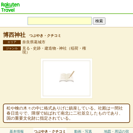
博西神社
つぶやき・クチコミ
奈良県葛城市
エリア
見る - 史跡・建造物 - 神社（稲荷・権
ジャンル
現）
松や檜の木々の中に格式ありげに鎮座している。社殿は一間社
春日造りで、障塀で結ばれて南北に二社並立したものであり、
国の重要文化財に指定されている。
基本情報
つぶやき・クチコミ
動画・写真
地図・周辺の宿