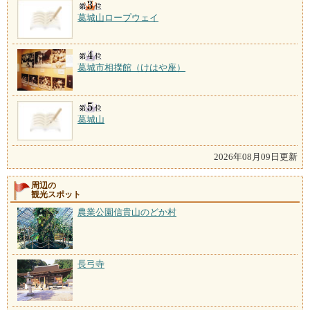
葛城山ロープウェイ
葛城市相撲館（けはや座）
葛城山
2026年08月09日更新
周辺の
観光スポット
農業公園信貴山のどか村
長弓寺