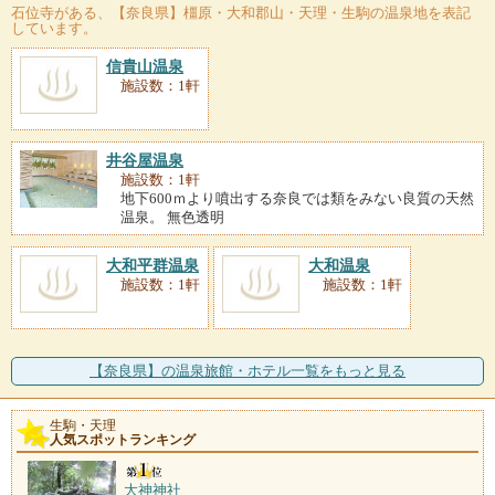
石位寺
がある、【奈良県】橿原・大和郡山・天理・生駒の温泉地を表記
しています。
信貴山温泉
施設数：1軒
井谷屋温泉
施設数：1軒
地下600ｍより噴出する奈良では類をみない良質の天然
温泉。 無色透明
大和平群温泉
大和温泉
施設数：1軒
施設数：1軒
【奈良県】の温泉旅館・ホテル一覧をもっと見る
生駒・天理
人気スポットランキング
大神神社