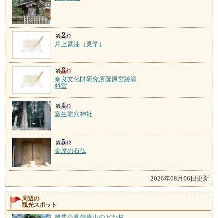
片上醤油（見学）
奈良文化財研究所藤原宮跡資
料室
室生龍穴神社
金屋の石仏
2026年08月06日更新
周辺の
観光スポット
農業公園信貴山のどか村