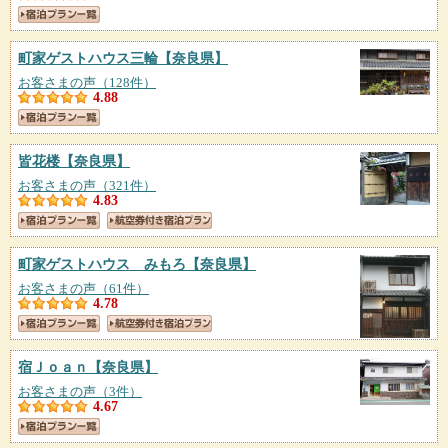
町家ゲストハウス三輪
【奈良県】
お客さまの声（128件）
4.88
皆花楼
【奈良県】
お客さまの声（321件）
4.83
町家ゲストハウス みもろ
【奈良県】
お客さまの声（61件）
4.78
宿Ｊｏａｎ
【奈良県】
お客さまの声（3件）
4.67