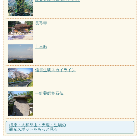
長弓寺
十三峠
信貴生駒スカイライン
一針薬師笠石仏
橿原・大和郡山・天理・生駒の
観光スポットをもっと見る