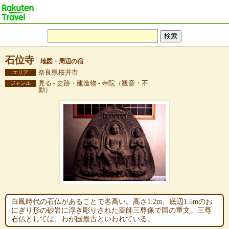
石位寺
地図・周辺の宿
奈良県桜井市
エリア
見る - 史跡・建造物 - 寺院（観音・不
ジャンル
動）
白鳳時代の石仏があることで名高い。高さ1.2m、底辺1.5mのお
にぎり形の砂岩に浮き彫りされた薬師三尊像で国の重文。三尊
石仏としては、わが国最古といわれている。