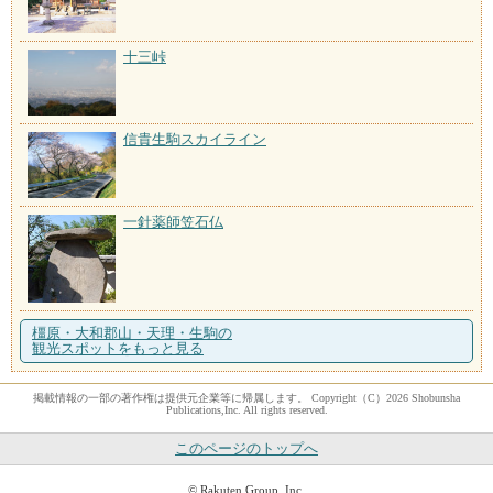
十三峠
信貴生駒スカイライン
一針薬師笠石仏
橿原・大和郡山・天理・生駒の
観光スポットをもっと見る
掲載情報の一部の著作権は提供元企業等に帰属します。 Copyright（C）2026 Shobunsha
Publications,Inc. All rights reserved.
このページのトップへ
© Rakuten Group, Inc.