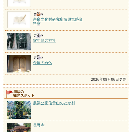
奈良文化財研究所藤原宮跡資
料室
室生龍穴神社
金屋の石仏
2026年08月06日更新
周辺の
観光スポット
農業公園信貴山のどか村
長弓寺