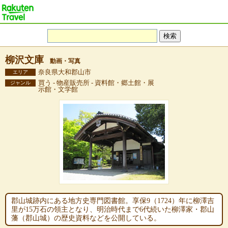
柳沢文庫
動画・写真
奈良県大和郡山市
エリア
買う - 物産販売所 - 資料館・郷土館・展
ジャンル
示館・文学館
郡山城跡内にある地方史専門図書館。享保9（1724）年に柳澤吉
里が15万石の領主となり、明治時代まで6代続いた柳澤家・郡山
藩（郡山城）の歴史資料などを公開している。