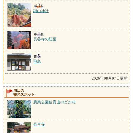
談山神社
長谷寺の紅葉
飛鳥
2026年08月07日更新
周辺の
観光スポット
農業公園信貴山のどか村
長弓寺