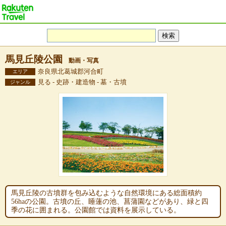
馬見丘陵公園
動画・写真
奈良県北葛城郡河合町
エリア
見る - 史跡・建造物 - 墓・古墳
ジャンル
馬見丘陵の古墳群を包み込むような自然環境にある総面積約
56haの公園。古墳の丘、睡蓮の池、菖蒲園などがあり、緑と四
季の花に囲まれる。公園館では資料を展示している。