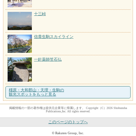
十三峠
信貴生駒スカイライン
一針薬師笠石仏
橿原・大和郡山・天理・生駒の
観光スポットをもっと見る
掲載情報の一部の著作権は提供元企業等に帰属します。 Copyright（C）2026 Shobunsha
Publications,Inc. All rights reserved.
このページのトップへ
© Rakuten Group, Inc.