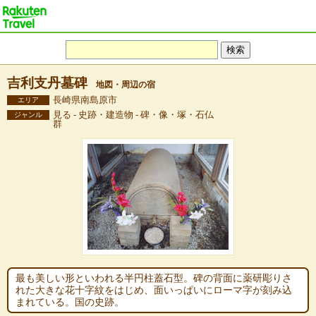
吉利支丹墓碑
地図・周辺の宿
長崎県南島原市
エリア
見る - 史跡・建造物 - 碑・像・塚・石仏
ジャンル
群
最も美しい形といわれる半円柱蓋石型。碑の背面に薬研彫りさ
れた大きな花十字紋をはじめ、面いっぱいにローマ字が刻み込
まれている。国の史跡。