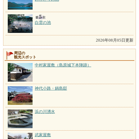
白雲の池
2026年08月05日更新
周辺の
観光スポット
中村家屋敷（島原城下本陣跡）
神代小路・鍋島邸
浜の川湧水
武家屋敷