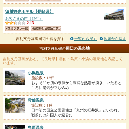
須川観光ホテル
【長崎県】
お客さまの声（42件）
2.13
吉利支丹墓碑周辺の宿を探す
一覧から探す
地図から探す
周辺の温泉地
吉利支丹墓碑の
吉利支丹墓碑
がある、【長崎県】雲仙・島原・小浜の温泉地を表記して
います。
小浜温泉
施設数：13軒
およそ30か所の泉源から豊富な熱湯が湧き、いたると
ころに湯気が立ち込め
雲仙温泉
施設数：11軒
日本初の国立公園雲仙は「九州の軽井沢」といわれ、
戦前には外国人が避暑に
島原温泉