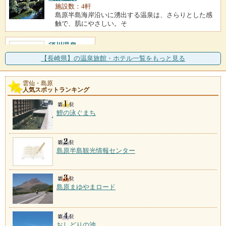
施設数：4軒
島原半島海岸沿いに湧出する温泉は、さらりとした感
触で、肌にやさしい。そ
須川温泉
施設数：1軒
【長崎県】の温泉旅館・ホテル一覧をもっと見る
雲仙・島原
原城温泉
人気スポットランキング
施設数：1軒
島原の乱の悲史を秘める原城跡の隣に建つ「原城温泉
鯉の泳ぐまち
真砂」。公共施設だが
島原半島観光情報センター
島原まゆやまロード
おしどりの池