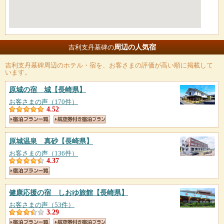
周辺の人気宿
吉利支丹墓碑の
吉利支丹墓碑
周辺のホテル・宿を、お客さまの評価が高い順に掲載して
います。
原城の宿 城
【長崎県】
お客さまの声（170件）
4.52
原城温泉 真砂
【長崎県】
お客さまの声（136件）
4.37
健康応援の宿 しおゆ旅館
【長崎県】
お客さまの声（53件）
3.29