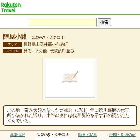
陣屋小路
つぶやき・クチコミ
長野県上高井郡小布施町
エリア
見る - その他 - 伝統的町並み
ジャンル
この地一帯が天領となった元禄14（1701）年に徳川幕府の代官
所が築かれた通り。小路の奥には代官所跡を示す石の祠がたた
ずんでいる。
基本情報
つぶやき・クチコミ
動画・写真
地図・周辺の宿