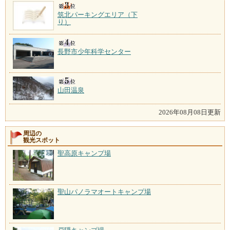
筑北パーキングエリア（下
り）
長野市少年科学センター
山田温泉
2026年08月08日更新
周辺の
観光スポット
聖高原キャンプ場
聖山パノラマオートキャンプ場