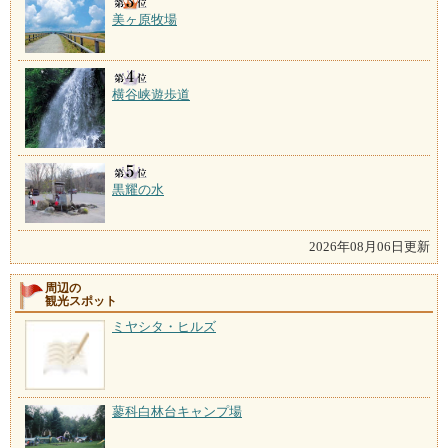
美ヶ原牧場
横谷峡遊歩道
黒耀の水
2026年08月06日更新
周辺の
観光スポット
ミヤシタ・ヒルズ
蓼科白林台キャンプ場