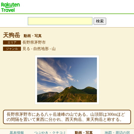
天狗岳
動画・写真
長野県茅野市
エリア
見る - 自然地形 - 山
ジャンル
長野県茅野市にある八ヶ岳連峰の山である。山頂部は300mほど
の間隔を置いて東西に分かれ、西天狗岳、東天狗岳と称する。
基本情報
つぶやき・クチコミ
動画・写真
地図・周辺の宿