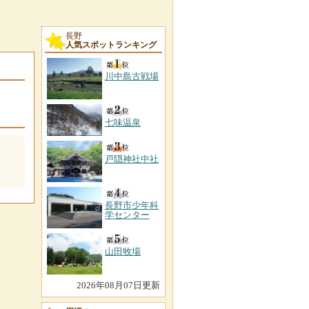
長野
人気スポットランキング
川中島古戦場
七味温泉
戸隠神社中社
長野市少年科
学センター
山田牧場
2026年08月07日更新