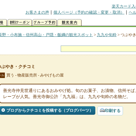
楽天カード入
お客さまの声
個人ページ（予約の確認・変更・取消）
ヘ
長野・小布施・信州高山・戸隠・飯綱の観光スポット
>
九九や旬粋
>
つぶや
つぶやき・クチコミ
買う - 物産販売所 - みやげもの屋
ンル
善光寺仲見世通りにあるおみやげ処。旬のお菓子、お漬物、信州そば
レープが人気。善光寺御公許「九九福」は、九九や旬粋の名物だ。
ブログからクチコミを投稿する（ブログパーツ）
印刷する