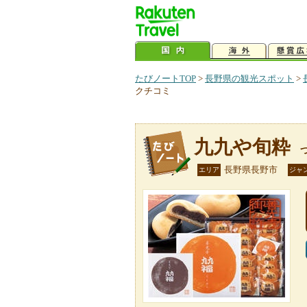
たびノートTOP
>
長野県の観光スポット
>
クチコミ
九九や旬粋
長野県長野市
エリア
ジャ