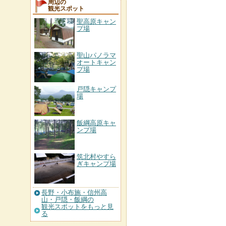
周辺の
観光スポット
聖高原キャン
プ場
聖山パノラマ
オートキャン
プ場
戸隠キャンプ
場
飯綱高原キャ
ンプ場
筑北村やすら
ぎキャンプ場
長野・小布施・信州高
山・戸隠・飯綱の
観光スポットをもっと見
る