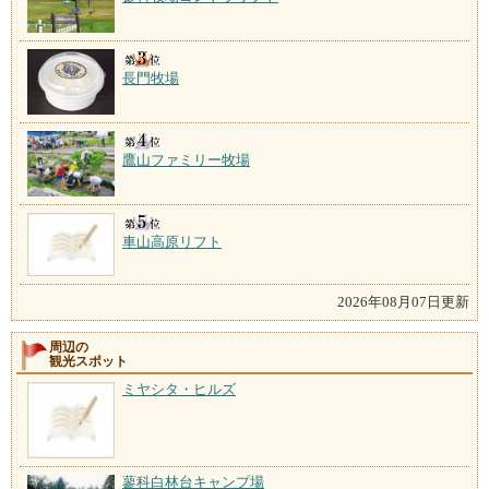
長門牧場
鷹山ファミリー牧場
車山高原リフト
2026年08月07日更新
周辺の
観光スポット
ミヤシタ・ヒルズ
蓼科白林台キャンプ場