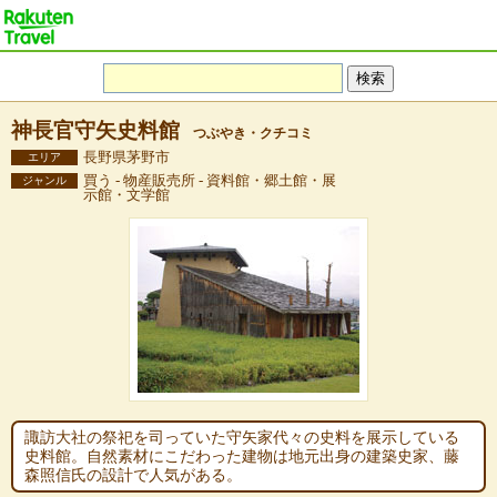
神長官守矢史料館
つぶやき・クチコミ
長野県茅野市
エリア
買う - 物産販売所 - 資料館・郷土館・展
ジャンル
示館・文学館
諏訪大社の祭祀を司っていた守矢家代々の史料を展示している
史料館。自然素材にこだわった建物は地元出身の建築史家、藤
森照信氏の設計で人気がある。