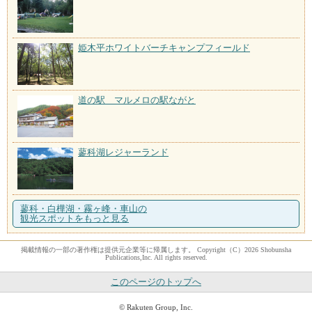
姫木平ホワイトバーチキャンプフィールド
道の駅 マルメロの駅ながと
蓼科湖レジャーランド
蓼科・白樺湖・霧ヶ峰・車山の
観光スポットをもっと見る
掲載情報の一部の著作権は提供元企業等に帰属します。 Copyright（C）2026 Shobunsha
Publications,Inc. All rights reserved.
このページのトップへ
© Rakuten Group, Inc.