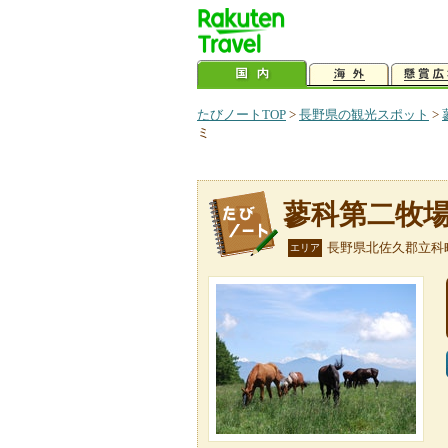
たびノートTOP
>
長野県の観光スポット
>
ミ
蓼科第二牧
長野県北佐久郡立科
エリア