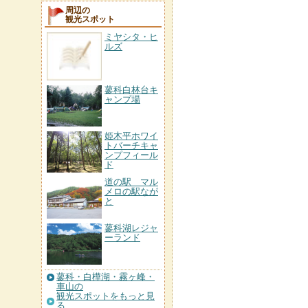
周辺の
観光スポット
ミヤシタ・ヒ
ルズ
蓼科白林台キ
ャンプ場
姫木平ホワイ
トバーチキャ
ンプフィール
ド
道の駅 マル
メロの駅なが
と
蓼科湖レジャ
ーランド
蓼科・白樺湖・霧ヶ峰・
車山の
観光スポットをもっと見
る