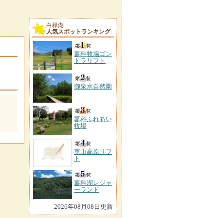
白樺湖
人気スポットランキング
蓼科牧場ゴン
ドラリフト
御泉水自然園
蓼科ふれあい
牧場
車山高原リフ
ト
蓼科湖レジャ
ーランド
2026年08月08日更新