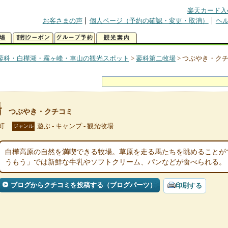
楽天カード入
お客さまの声
個人ページ（予約の確認・変更・取消）
ヘ
蓼科・白樺湖・霧ヶ峰・車山の観光スポット
>
蓼科第二牧場
>
つぶやき・ク
場
つぶやき・クチコミ
町
遊ぶ - キャンプ - 観光牧場
ジャンル
白樺高原の自然を満喫できる牧場。草原を走る馬たちを眺めることが
うもう」では新鮮な牛乳やソフトクリーム、パンなどが食べられる。
ブログからクチコミを投稿する（ブログパーツ）
印刷する