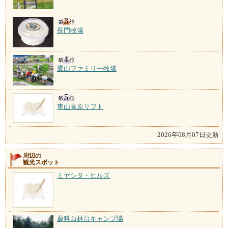
長門牧場
鷹山ファミリー牧場
車山高原リフト
2026年08月07日更新
周辺の
観光スポット
ミヤシタ・ヒルズ
蓼科白林台キャンプ場