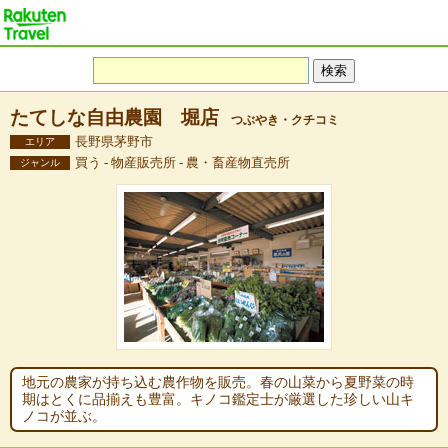
たてしな自由農園 堀店
つぶやき・クチコミ
長野県茅野市
エリア
買う - 物産販売所 - 農・畜産物直売所
ジャンル
地元の農家が持ち込む農作物を販売。春の山菜から夏野菜の時
期はとくに品揃えも豊富。キノコ鑑定士が厳選した珍しい山キ
ノコが並ぶ。