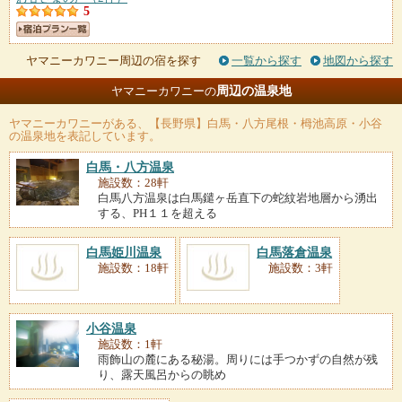
5
ヤマニーカワニー周辺の宿を探す
一覧から探す
地図から探す
周辺の温泉地
ヤマニーカワニーの
ヤマニーカワニー
がある、【長野県】白馬・八方尾根・栂池高原・小谷
の温泉地を表記しています。
白馬・八方温泉
施設数：28軒
白馬八方温泉は白馬鑓ヶ岳直下の蛇紋岩地層から湧出
する、PH１１を超える
白馬姫川温泉
白馬落倉温泉
施設数：18軒
施設数：3軒
小谷温泉
施設数：1軒
雨飾山の麓にある秘湯。周りには手つかずの自然が残
り、露天風呂からの眺め