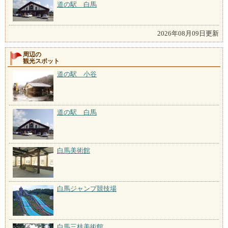
道の駅 白馬
2026年08月09日更新
周辺の
観光スポット
道の駅 小谷
道の駅 白馬
白馬美術館
白馬ジャンプ競技場
白馬三枝美術館