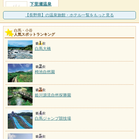
下里瀬温泉
施設数：1軒
【長野県】の温泉旅館・ホテル一覧をもっと見る
白馬・小谷
人気スポットランキング
白馬大橋
栂池自然園
姫川源流自然探勝園
白馬ジャンプ競技場