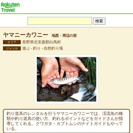
ヤマニーカワニー
地図・周辺の宿
長野県北安曇郡白馬村
エリア
遊ぶ - 釣り - 自然釣り場
ジャンル
釣り道具のレンタルを行うヤマニーカワニーでは、渓流魚の種
類や釣り道具の使い方、釣れるポイントなどをガイドさんが指
導してくれる。クワガタ・カブトムシのナイトガイドもやって
いる。