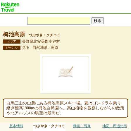
栂池高原
つぶやき・クチコミ
長野県北安曇郡小谷村
エリア
見る - 自然地形 - 高原
ジャンル
白馬三山の山麓にある栂池高原スキー場。夏はゴンドラを乗り
継ぎ標高1900mの栂池自然園へ。高山植物を観察しながらの散策
や北アルプスの眺望は最高だ。
基本情報
つぶやき・クチコミ
動画・写真
地図・周辺の宿