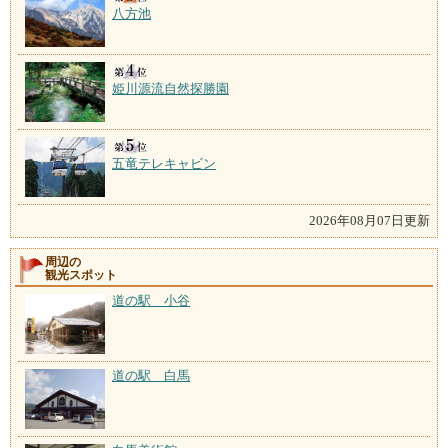
八方池
姫川源流自然探勝園
五竜テレキャビン
2026年08月07日更新
周辺の
観光スポット
道の駅 小谷
道の駅 白馬