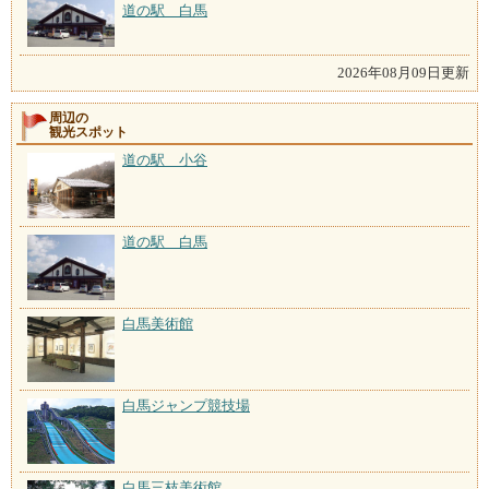
道の駅 白馬
2026年08月09日更新
周辺の
観光スポット
道の駅 小谷
道の駅 白馬
白馬美術館
白馬ジャンプ競技場
白馬三枝美術館