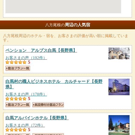
周辺の人気宿
八方尾根の
八方尾根
周辺のホテル・宿を、お客さまの評価が高い順に掲載していま
す。
ペンション アルプス白馬
【長野県】
お客さまの声（192件）
5
白馬村の職人ビジネスホテル カルチャード
【長野
県】
お客さまの声（178件）
5
白馬アルパインホテル
【長野県】
お客さまの声（72件）
5