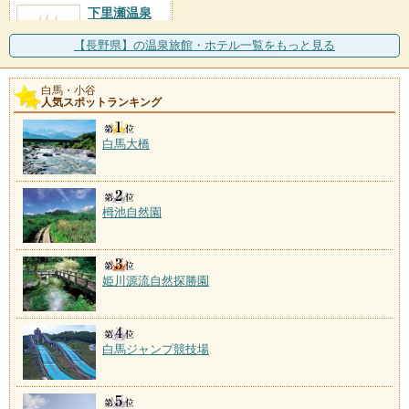
下里瀬温泉
施設数：1軒
【長野県】の温泉旅館・ホテル一覧をもっと見る
白馬・小谷
人気スポットランキング
白馬大橋
栂池自然園
姫川源流自然探勝園
白馬ジャンプ競技場