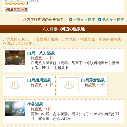
5
八方尾根周辺の宿を探す
一覧から探す
地図から探す
周辺の温泉地
八方尾根の
八方尾根
がある、【長野県】白馬・八方尾根・栂池高原・小谷の温泉地
を表記しています。
白馬・八方温泉
施設数：28軒
白馬八方温泉は白馬鑓ヶ岳直下の蛇紋岩地層から湧出
する、PH１１を超える
白馬姫川温泉
白馬落倉温泉
施設数：18軒
施設数：3軒
小谷温泉
施設数：1軒
雨飾山の麓にある秘湯。周りには手つかずの自然が残
り、露天風呂からの眺め