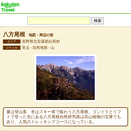
八方尾根
地図・周辺の宿
長野県北安曇郡白馬村
エリア
見る - 自然地形 - 山
ジャンル
夏は登山客、冬はスキー客で賑わう八方尾根。ゴンドラとリフ
トで登った先にある八方尾根自然研究路は高山植物の宝庫でも
あり、人気のトレッキングコースになっている。