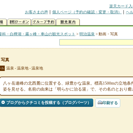
楽天カード入
お客さまの声
個人ページ（予約の確認・変更・取消）
ヘ
蓼科・白樺湖・霧ヶ峰・車山の観光スポット
>
明治温泉
>
動画・写真
・写真
温泉 - 温泉地 - 温泉地
ンル
八ヶ岳連峰の北西麓に位置する、緑豊かな温泉。標高1500mの立地
姿を見せる。名前の由来は「明らかに治る湯」で、その名のとおり癒
ブログからクチコミを投稿する（ブログパーツ）
印刷する