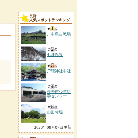
長野
人気スポットランキング
川中島古戦場
七味温泉
戸隠神社中社
長野市少年科
学センター
山田牧場
2026年08月07日更新