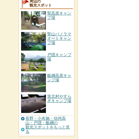
周辺の
観光スポット
聖高原キャン
プ場
聖山パノラマ
オートキャン
プ場
戸隠キャンプ
場
飯綱高原キャ
ンプ場
筑北村やすら
ぎキャンプ場
長野・小布施・信州高
山・戸隠・飯綱の
観光スポットをもっと見
る