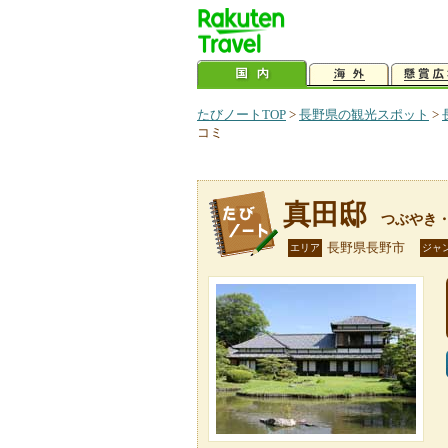
たびノートTOP
>
長野県の観光スポット
>
コミ
真田邸
つぶやき
長野県長野市
エリア
ジャ