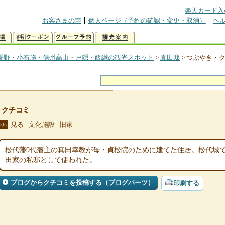
楽天カード入
お客さまの声
個人ページ（予約の確認・変更・取消）
ヘ
長野・小布施・信州高山・戸隠・飯綱の観光スポット
>
真田邸
>
つぶやき・
・クチコミ
見る - 文化施設 - 旧家
ンル
松代藩9代藩主の真田幸教が母・貞松院のために建てた住居。松代城
田家の私邸として使われた。
ブログからクチコミを投稿する（ブログパーツ）
印刷する