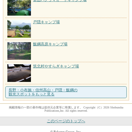
戸隠キャンプ場
飯綱高原キャンプ場
筑北村やすらぎキャンプ場
長野・小布施・信州高山・戸隠・飯綱の
観光スポットをもっと見る
掲載情報の一部の著作権は提供元企業等に帰属します。 Copyright（C）2026 Shobunsha
Publications,Inc. All rights reserved.
このページのトップへ
© Rakuten Group, Inc.