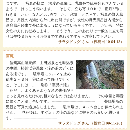
つです。 写真の様に、70度の源泉は、乳白色で硫黄分も含んでいる
ようで、けっこう匂います。 そして、立ち寄りＯＫで、正月2日に
行きましたが、なんと500円でした。 追加 ところで、写真の野天風
呂は、男性の内湯から外に出た所ですが、女性の野天風呂は内湯から
洞窟風呂経由で外に出るようになっているそうです。 だから、特に
女性の方にお勧めします。 そうそう、このあたりは一般的に立ち寄
りは午後３時から４時位までで終わりですから注意して下さい。
サラダドッグ さん （投稿日 10-04-13）
雷滝
信州高山温泉郷、山田温泉と七味温泉
の中間、松川渓谷温泉・滝の湯の近くに
ある滝です。 駐車場にクルマを止め
徒歩２～３分、谷に沿って降りて行く
と、そこには…。 別称「裏見の滝」
ただし、よくあるような滝の裏側がち
ょっと見れるだけのお粗末なものではありません。 その水量と轟音
に驚くこと請け合いです。 ------------------------------------- 登録場所の
更新と写真の追加をしました。 駐車場は、４～５台しか停められま
せん。 見た後は、すぐ近くの滝の湯などに寄るのも良いと思いま
す。 -------------------------------------
サラダドッグ さん （投稿日 09-11-26）