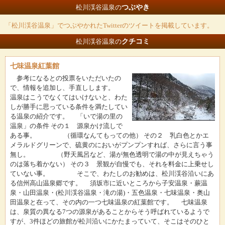
つぶやき
松川渓谷温泉の
「松川渓谷温泉」でつぶやかれたTwitterのツイートを掲載しています。
クチコミ
松川渓谷温泉の
七味温泉紅葉館
参考になるとの投票をいただいたの
で、情報を追加し、手直しします。
温泉はこうでなくてはいけないと、わた
しが勝手に思っている条件を満たしてい
る温泉の紹介です。 「いで湯の里の
温泉」の条件 その１ 源泉かけ流しで
ある事。 （循環なんてもっての他） その２ 乳白色とかエ
メラルドグリーンで、硫黄のにおいがプンプンすれば、さらに言う事
無し。 （野天風呂など、湯が無色透明で湯の中が見えちゃう
のは落ち着かない） その３ 景観が自慢でも、それを料金に上乗せし
ていない事。 そこで、わたしのお勧めは、松川渓谷沿いにあ
る信州高山温泉郷です。 須坂市に近いところから子安温泉・蕨温
泉・山田温泉・(松川渓谷温泉・滝の湯)・五色温泉・七味温泉・奥山
田温泉と在って、その内の一つ七味温泉の紅葉館です。 七味温泉
は、泉質の異なる7つの源泉があることからそう呼ばれているようで
すが、3件ほどの旅館が松川沿いにかたまっていて、そこはそのひと