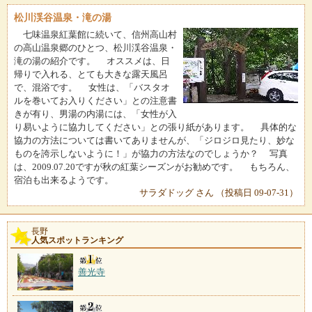
松川渓谷温泉・滝の湯
七味温泉紅葉館に続いて、信州高山村
の高山温泉郷のひとつ、松川渓谷温泉・
滝の湯の紹介です。 オススメは、日
帰りで入れる、とても大きな露天風呂
で、混浴です。 女性は、「バスタオ
ルを巻いてお入りください」との注意書
きが有り、男湯の内湯には、「女性が入
り易いように協力してください」との張り紙があります。 具体的な
協力の方法については書いてありませんが、「ジロジロ見たり、妙な
ものを誇示しないように！」が協力の方法なのでしょうか？ 写真
は、2009.07.20ですが秋の紅葉シーズンがお勧めです。 もちろん、
宿泊も出来るようです。
サラダドッグ さん （投稿日 09-07-31）
長野
人気スポットランキング
善光寺