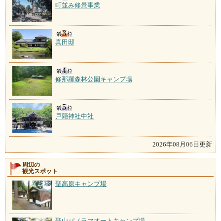
町並み修景事業
真田邸
修那羅森林公園キャンプ場
戸隠神社中社
2026年08月06日更新
周辺の
観光スポット
聖高原キャンプ場
聖山パノラマオートキャンプ場