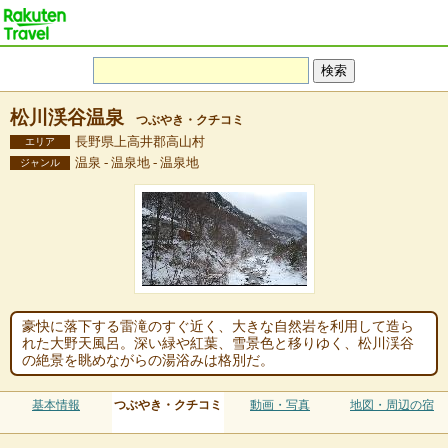
松川渓谷温泉
つぶやき・クチコミ
長野県上高井郡高山村
エリア
温泉 - 温泉地 - 温泉地
ジャンル
豪快に落下する雷滝のすぐ近く、大きな自然岩を利用して造ら
れた大野天風呂。深い緑や紅葉、雪景色と移りゆく、松川渓谷
の絶景を眺めながらの湯浴みは格別だ。
基本情報
つぶやき・クチコミ
動画・写真
地図・周辺の宿