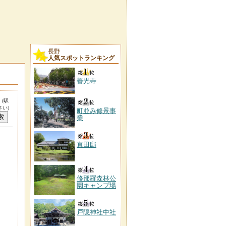
長野
人気スポットランキング
善光寺
。
(駅
い)
町並み修景事
業
真田邸
修那羅森林公
園キャンプ場
戸隠神社中社