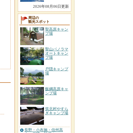
2026年08月06日更新
周辺の
観光スポット
聖高原キャン
プ場
聖山パノラマ
オートキャン
プ場
戸隠キャンプ
場
飯綱高原キャ
ンプ場
筑北村やすら
ぎキャンプ場
長野・小布施・信州高