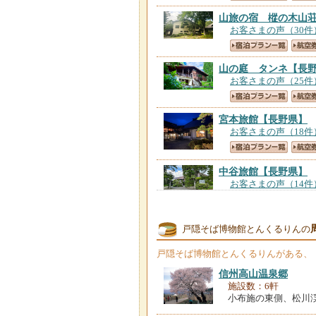
山旅の宿 樅の木山
お客さまの声（30件
山の庭 タンネ
【長
お客さまの声（25件
宮本旅館
【長野県】
お客さまの声（18件
中谷旅館
【長野県】
お客さまの声（14件
ａｗａｉ戸隠
【長野
戸隠そば博物館とんくるりんの
お客さまの声（2件
戸隠そば博物館とんくるりん
がある、
Ｅａｒｔｈｂｏａｔ
信州高山温泉郷
お客さまの声（1件
施設数：6軒
小布施の東側、松川