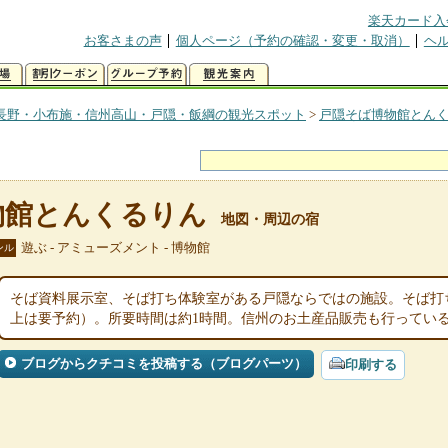
楽天カード入
お客さまの声
個人ページ（予約の確認・変更・取消）
ヘ
長野・小布施・信州高山・戸隠・飯綱の観光スポット
>
戸隠そば博物館とん
物館とんくるりん
地図・周辺の宿
遊ぶ - アミューズメント - 博物館
ンル
そば資料展示室、そば打ち体験室がある戸隠ならではの施設。そば打ち体
上は要予約）。所要時間は約1時間。信州のお土産品販売も行ってい
ブログからクチコミを投稿する（ブログパーツ）
印刷する