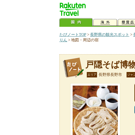
たびノートTOP
>
長野県の観光スポット
>
りん
>
地図・周辺の宿
戸隠そば博
長野県長野市
エリア
ジャ