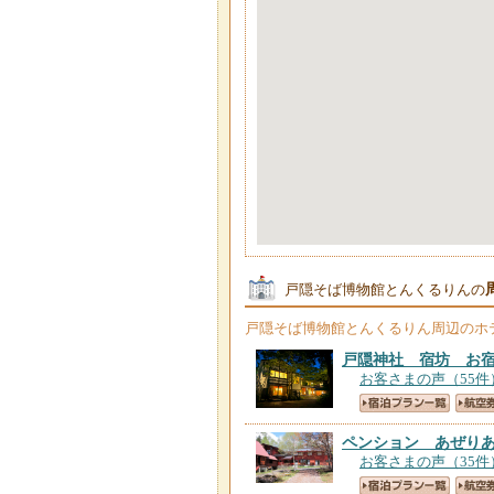
戸隠そば博物館とんくるりんの
戸隠そば博物館とんくるりん
周辺のホ
戸隠神社 宿坊 お
お客さまの声（55件
ペンション あぜり
お客さまの声（35件