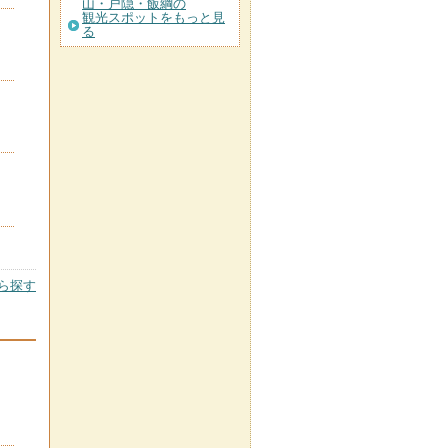
山・戸隠・飯綱の
観光スポットをもっと見
る
ら探す
。