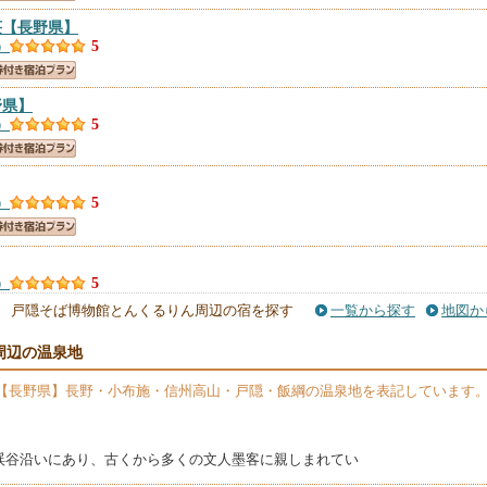
荘
【長野県】
）
5
野県】
）
5
）
5
）
5
戸隠そば博物館とんくるりん周辺の宿を探す
一覧から探す
地図か
県】
周辺の温泉地
）
5
【長野県】長野・小布施・信州高山・戸隠・飯綱の温泉地を表記しています
 Ｔｏｇａｋｕｓｈｉ
【長野県】
）
5
渓谷沿いにあり、古くから多くの文人墨客に親しまれてい