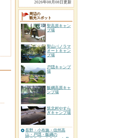
2026年08月08日更新
周辺の
観光スポット
聖高原キャン
プ場
聖山パノラマ
オートキャン
プ場
戸隠キャンプ
場
飯綱高原キャ
ンプ場
筑北村やすら
ぎキャンプ場
長野・小布施・信州高
山・戸隠・飯綱の