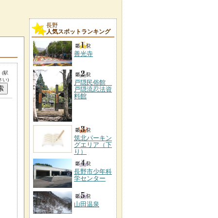
長野
人気スポットランキング
善光寺
。
(駅
い)
戸隠民俗館
戸隠流忍法資
料館
筑北パーキン
グエリア（下
り）
長野市少年科
学センター
山田温泉