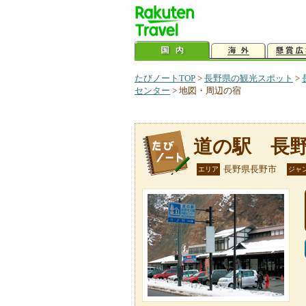
たびノートTOP
>
長野県の観光スポット
>
センター
>
地図・周辺の宿
道の駅 長
長野県長野市
エリア
ジャ