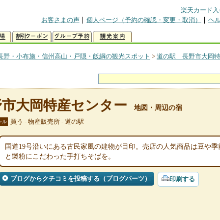
楽天カード入
お客さまの声
個人ページ（予約の確認・変更・取消）
ヘ
長野・小布施・信州高山・戸隠・飯綱の観光スポット
>
道の駅 長野市大岡
野市大岡特産センター
地図・周辺の宿
買う - 物産販売所 - 道の駅
ンル
国道19号沿いにある古民家風の建物が目印。売店の人気商品は豆や
と製粉にこだわった手打ちそばを。
ブログからクチコミを投稿する（ブログパーツ）
印刷する