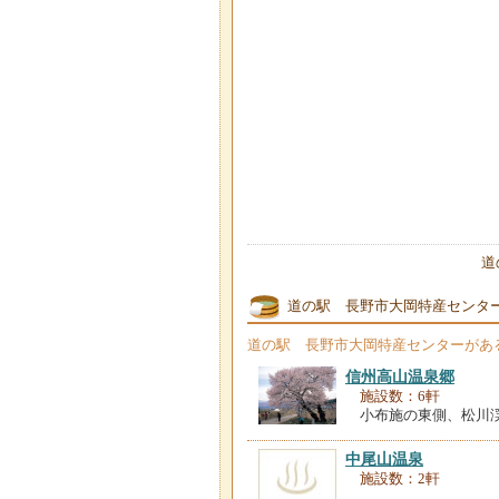
道
道の駅 長野市大岡特産センタ
道の駅 長野市大岡特産センター
があ
信州高山温泉郷
施設数：6軒
小布施の東側、松川
中尾山温泉
施設数：2軒