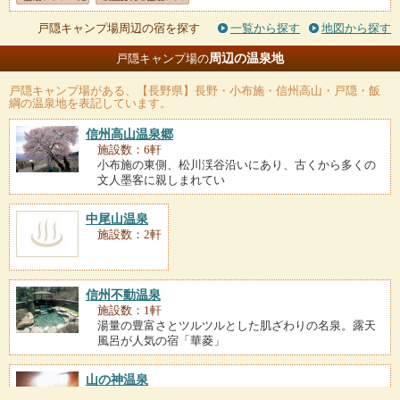
戸隠キャンプ場周辺の宿を探す
一覧から探す
地図から探す
周辺の温泉地
戸隠キャンプ場の
戸隠キャンプ場
がある、【長野県】長野・小布施・信州高山・戸隠・飯
綱の温泉地を表記しています。
信州高山温泉郷
施設数：6軒
小布施の東側、松川渓谷沿いにあり、古くから多くの
文人墨客に親しまれてい
中尾山温泉
施設数：2軒
信州不動温泉
施設数：1軒
湯量の豊富さとツルツルとした肌ざわりの名泉。露天
風呂が人気の宿「華菱」
山の神温泉
施設数：1軒