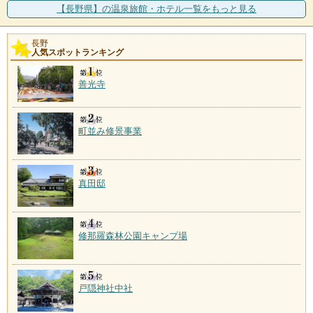
150年の歴史ある天然鉱泉。善光寺の裏手の高台にたた
【長野県】の温泉旅館・ホテル一覧をもっと見る
ずむ一軒宿は長野駅
長野
奥裾花温泉
人気スポットランキング
施設数：1軒
善光寺
町並み修景事業
真田邸
修那羅森林公園キャンプ場
戸隠神社中社