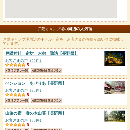
周辺の人気宿
戸隠キャンプ場の
戸隠キャンプ場
周辺のホテル・宿を、お客さまの評価が高い順に掲載し
ています。
戸隠神社 宿坊 お宿 諏訪
【長野県】
お客さまの声（55件）
5
ペンション あぜりあ
【長野県】
お客さまの声（35件）
5
山旅の宿 樅の木山荘
【長野県】
お客さまの声（30件）
5