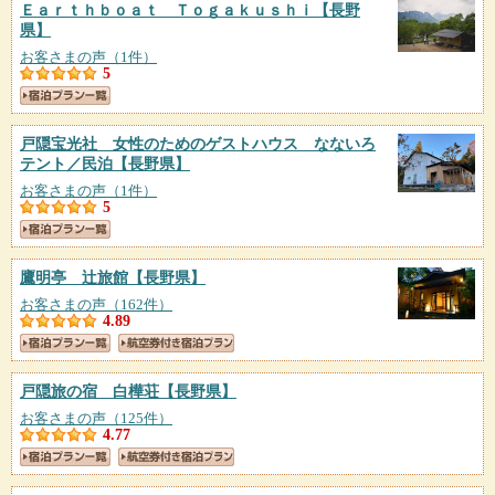
Ｅａｒｔｈｂｏａｔ Ｔｏｇａｋｕｓｈｉ
【長野
県】
お客さまの声（1件）
5
戸隠宝光社 女性のためのゲストハウス なないろ
テント／民泊
【長野県】
お客さまの声（1件）
5
鷹明亭 辻旅館
【長野県】
お客さまの声（162件）
4.89
戸隠旅の宿 白樺荘
【長野県】
お客さまの声（125件）
4.77