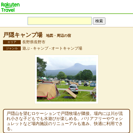
戸隠キャンプ場
地図・周辺の宿
長野県長野市
エリア
遊ぶ - キャンプ - オートキャンプ場
ジャンル
戸隠山を望むロケーションで戸隠牧場が隣接。場内には川が流
れ小さな子どもでも水遊びが楽しめる。バリアフリーやウォシ
ュレットなど場内施設のリニューアルも進み、快適に利用でき
る。